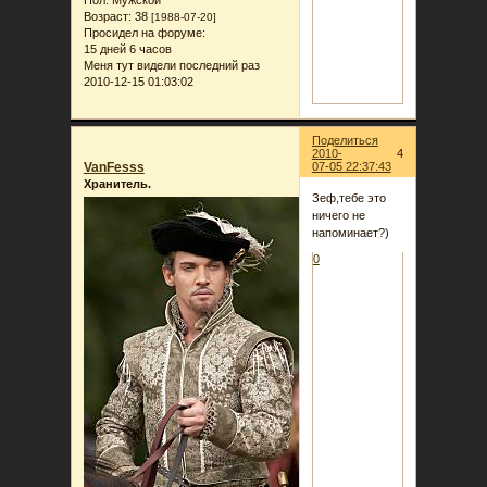
Возраст:
38
[1988-07-20]
Просидел на форуме:
15 дней 6 часов
Меня тут видели последний раз
2010-12-15 01:03:02
Поделиться
2010-
4
VanFesss
07-05 22:37:43
Хранитель.
Зеф,тебе это
ничего не
напоминает?)
0