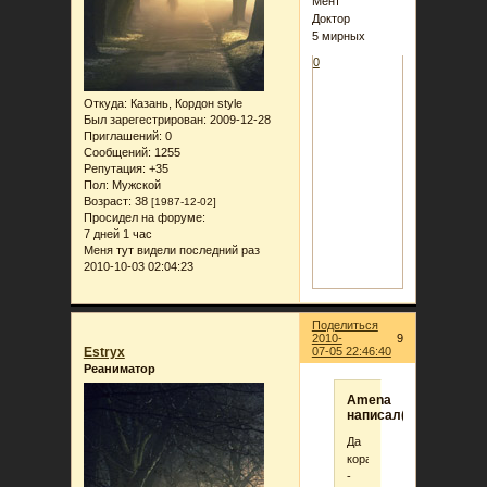
Мент
Доктор
5 мирных
0
Откуда:
Казань, Кордон style
Был зарегестрирован
: 2009-12-28
Приглашений:
0
Сообщений:
1255
Репутация:
+35
Пол:
Мужской
Возраст:
38
[1987-12-02]
Просидел на форуме:
7 дней 1 час
Меня тут видели последний раз
2010-10-03 02:04:23
Поделиться
2010-
9
Estryx
07-05 22:46:40
Реаниматор
Amena
написал(а):
Да
корабли
-