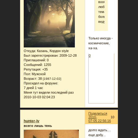
вообще
любимая
тема
большинства
ведущих...
Только иногда -
космические,
ха-ха.
Откуда:
Казань, Кордон style
Был зарегестрирован
: 2009-12-28
0
Приглашений:
0
Сообщений:
1255
Репутация:
+35
Пол:
Мужской
Возраст:
38
[1987-12-02]
Просидел на форуме:
7 дней 1 час
Меня тут видели последний раз
2010-10-03 02:04:23
Поделиться
2010-
10
hunter-lv
07-05 22:56:16
всего лишь тень
долго ждать....
еще добу...