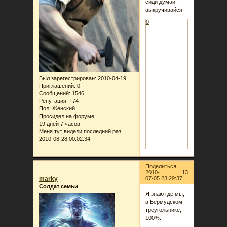
сиди думай,
выкручивайся
0
Был зарегестрирован
: 2010-04-19
Приглашений:
0
Сообщений:
1546
Репутация:
+74
Пол:
Женский
Просидел на форуме:
19 дней 7 часов
Меня тут видели последний раз
2010-08-28 00:02:34
Поделиться
2010-
13
marky
07-05 23:29:37
Солдат семьи
Я знаю где мы,
в Бермудском
треугольнике,
100%.