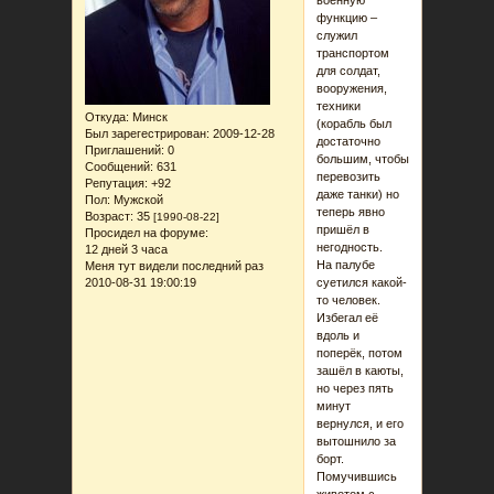
военную
функцию –
служил
транспортом
для солдат,
вооружения,
техники
Откуда:
Минск
(корабль был
Был зарегестрирован
: 2009-12-28
достаточно
Приглашений:
0
большим, чтобы
Сообщений:
631
перевозить
Репутация:
+92
даже танки) но
Пол:
Мужской
теперь явно
Возраст:
35
[1990-08-22]
пришёл в
Просидел на форуме:
негодность.
12 дней 3 часа
На палубе
Меня тут видели последний раз
2010-08-31 19:00:19
суетился какой-
то человек.
Избегал её
вдоль и
поперёк, потом
зашёл в каюты,
но через пять
минут
вернулся, и его
вытошнило за
борт.
Помучившись