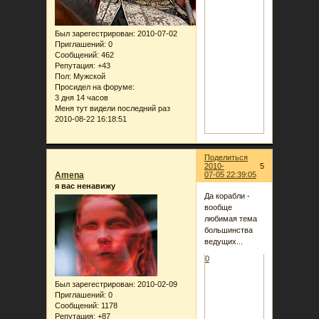
Был зарегестрирован
: 2010-07-02
Приглашений:
0
Сообщений:
462
Репутация:
+43
Пол:
Мужской
Просидел на форуме:
3 дня 14 часов
Меня тут видели последний раз
2010-08-22 16:18:51
Поделиться
2010-
5
Amena
07-05 22:39:05
я вас ненавижу
Да корабли -
вообще
любимая тема
большинства
ведущих...
0
Был зарегестрирован
: 2010-02-09
Приглашений:
0
Сообщений:
1178
Репутация:
+87