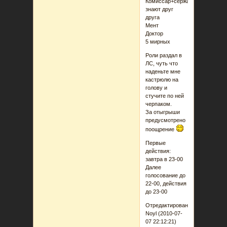
Комиссар+сержант,
знают друг
друга
Мент
Доктор
5 мирных
Роли раздал в
ЛС, чуть что
наденьте мне
кастрюлю на
голову и
стучите по ней
черпаком.
За отыгрыши
предусмотрено
поощрение
Первые
действия:
завтра в 23-00
Далее
голосование до
22-00, действия
до 23-00
Отредактировано
Noyl (2010-07-
07 22:12:21)