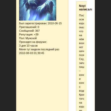
Noyl
написал(а):
После
осмотра
корабля,
Был зарегестрирован
: 2010-06-15
Приглашений:
0
оказалось,
Сообщений:
367
что
Репутация:
+39
на
Пол:
Мужской
нём
Просидел на форуме:
вообще
3 дня 10 часов
нет
Меня тут видели последний раз
ничего
2010-08-03 01:39:45
полезного.
Скудные
запасы
пищи
–
консервы
и
консервы
с
водой.
Кроме
того,
на
корабле
не