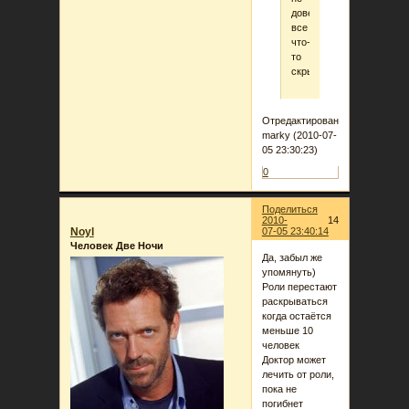
доверял,
все
что-
то
скрывали.
Отредактировано
marky (2010-07-
05 23:30:23)
0
Поделиться
2010-
14
Noyl
07-05 23:40:14
Человек Две Ночи
Да, забыл же
упомянуть)
Роли перестают
раскрываться
когда остаётся
меньше 10
человек
Доктор может
лечить от роли,
пока не
погибнет