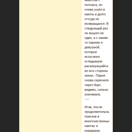
животом с
полчаса, он
снова ушёл в
каюты и долго
оттуда не
возвращался. В
следующий раз
он вышел не
один, а с каким-
то парнем и
девушкой,
которые
испуганно
оглядывали
раскинувшийся
во все стороны
океан.. Парня
снова скрючило
через борт,
видимо, сильно
укачивало.
----
Итак, после
продолжительных
поисков в
многочисленных
каютах и
коридорах