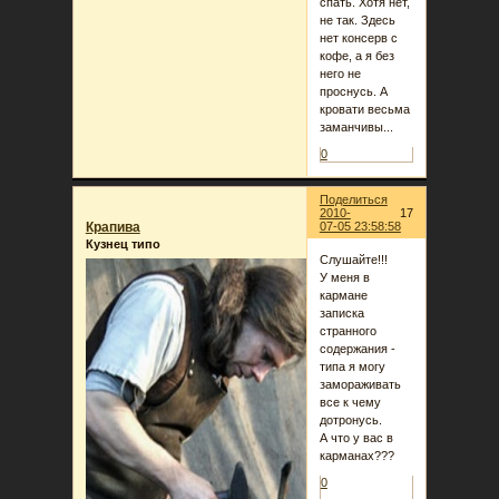
спать. Хотя нет,
не так. Здесь
нет консерв с
кофе, а я без
него не
проснусь. А
кровати весьма
заманчивы...
0
Поделиться
2010-
17
Крапива
07-05 23:58:58
Кузнец типо
Слушайте!!!
У меня в
кармане
записка
странного
содержания -
типа я могу
замораживать
все к чему
дотронусь.
А что у вас в
карманах???
0