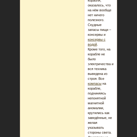
корабля,
оказалось, что
на нём вообще
нет ничего
полезного.
Скудные
запасы пищи –
консервы и
консервы с
водой
.
Кроме того, на
корабле не
было
электричества и
вся техника
выведена из
строя. Все
компасы
на
корабле,
подчиняясь
непонятной
магнитной
аномалии,
крутились как
заведённые, не
желая
указывать
стороны света.