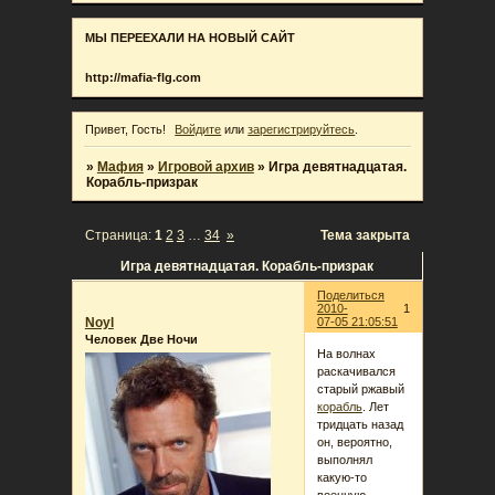
МЫ ПЕРЕЕХАЛИ НА НОВЫЙ САЙТ
http://mafia-flg.com
Привет, Гость!
Войдите
или
зарегистрируйтесь
.
»
Мафия
»
Игровой архив
»
Игра девятнадцатая.
Корабль-призрак
Страница:
1
2
3
…
34
»
Тема закрыта
Игра девятнадцатая. Корабль-призрак
Поделиться
2010-
1
Noyl
07-05 21:05:51
Человек Две Ночи
На волнах
раскачивался
старый ржавый
корабль
. Лет
тридцать назад
он, вероятно,
выполнял
какую-то