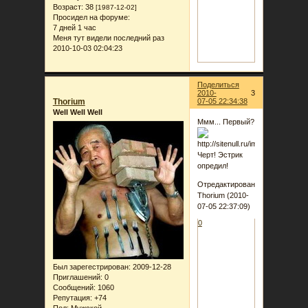
Возраст:
38
[1987-12-02]
Просидел на форуме:
7 дней 1 час
Меня тут видели последний раз
2010-10-03 02:04:23
Поделиться
2010-
3
Thorium
07-05 22:34:38
Well Well Well
Ммм... Первый?
Черт! Эстрик
опредил!
Отредактировано
Thorium (2010-
07-05 22:37:09)
0
Был зарегестрирован
: 2009-12-28
Приглашений:
0
Сообщений:
1060
Репутация:
+74
Пол:
Мужской