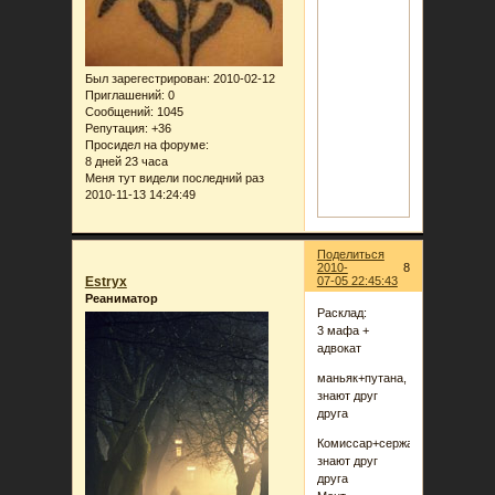
Был зарегестрирован
: 2010-02-12
Приглашений:
0
Сообщений:
1045
Репутация:
+36
Просидел на форуме:
8 дней 23 часа
Меня тут видели последний раз
2010-11-13 14:24:49
Поделиться
2010-
8
Estryx
07-05 22:45:43
Реаниматор
Расклад:
3 мафа +
адвокат
маньяк+путана,
знают друг
друга
Комиссар+сержант,
знают друг
друга