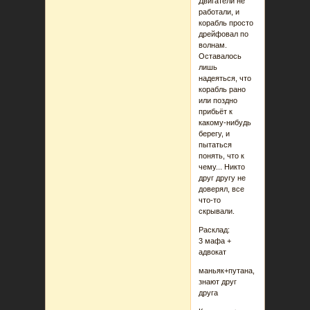
Двигатели не
работали, и
корабль просто
дрейфовал по
волнам.
Оставалось
лишь
надеяться, что
корабль рано
или поздно
прибьёт к
какому-нибудь
берегу, и
пытаться
понять, что к
чему... Никто
друг другу не
доверял, все
что-то
скрывали.
Расклад:
3 мафа +
адвокат
маньяк+путана,
знают друг
друга