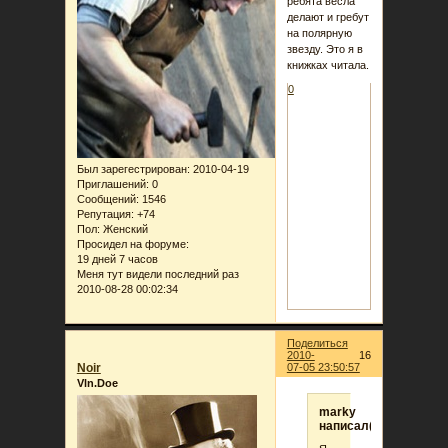
ребята весла
делают и гребут
на полярную
звезду. Это я в
книжках читала.
0
Был зарегестрирован
: 2010-04-19
Приглашений:
0
Сообщений:
1546
Репутация:
+74
Пол:
Женский
Просидел на форуме:
19 дней 7 часов
Меня тут видели последний раз
2010-08-28 00:02:34
Поделиться
2010-
16
Noir
07-05 23:50:57
Vln.Doe
marky
написал(а):