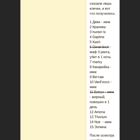
сказали лишь
клички, и вот
что получилось:
1 Джек - имм
2 Крапива
3 hunter-lv
4 Daphne
5 Kash
6 Deriel linch
-
маф 3 ранга,
убит в 1 ночь
7 marky
8 Канарейка -
имм
9 Вегтам
10 VanFesss -
имм
11 Estryx - имм
- мирный,
повешен в 1
день
12 Amena
13 Thorium
14 Noir - имм
15.Эллина
После осмотра