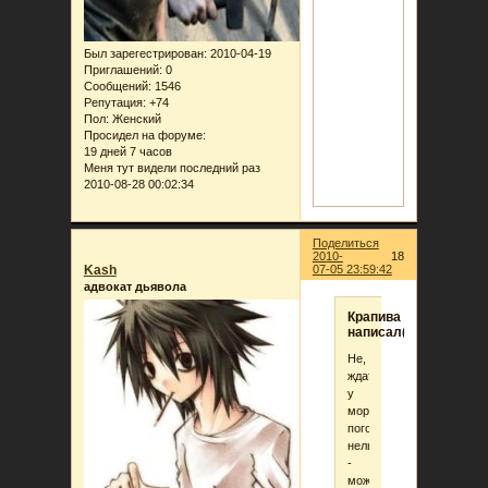
Был зарегестрирован
: 2010-04-19
Приглашений:
0
Сообщений:
1546
Репутация:
+74
Пол:
Женский
Просидел на форуме:
19 дней 7 часов
Меня тут видели последний раз
2010-08-28 00:02:34
Поделиться
2010-
18
Kash
07-05 23:59:42
адвокат дьявола
Крапива
написал(а):
Не,
ждать
у
моря
погоды
нельзя
-
может