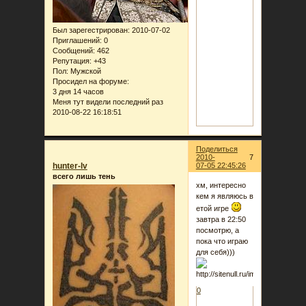
Был зарегестрирован
: 2010-07-02
Приглашений:
0
Сообщений:
462
Репутация:
+43
Пол:
Мужской
Просидел на форуме:
3 дня 14 часов
Меня тут видели последний раз
2010-08-22 16:18:51
Поделиться
2010-
7
hunter-lv
07-05 22:45:26
всего лишь тень
хм, интересно
кем я являюсь в
етой игре
завтра в 22:50
посмотрю, а
пока что играю
для себя)))
0