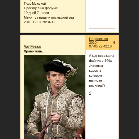
Пол:
Мужской
Просидел на форуме:
19 дней 7 часов
Меня тут видели последний раз
2010-12-07 20:34:12
Поделиться
2010-
6
VanFesss
07-05 22:42:10
Хранитель.
А где ссылка на
файлик с 54ёх
значным
кодом,в
котором
написан
расклад?)
0