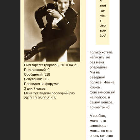
Я
знаю
где
мы,
в
Бермудском
треугольнике,
100%.
Только хотела
написать, но
раз меня
Был зарегестрирован
: 2010-04-21
опередили...
Приглашений:
0
Мы на
Сообщений:
318
северном
Репутация:
+15
полюсе. Или на
Просидел на форуме:
южном.
3 дня 7 часов
Совсем-совсем
Меня тут видели последний раз
на полюсе, в
2010-10-05 00:21:16
самом центре.
Точно-точно.
А вообще,
может это
амосфера
места, но мне
очень хочется