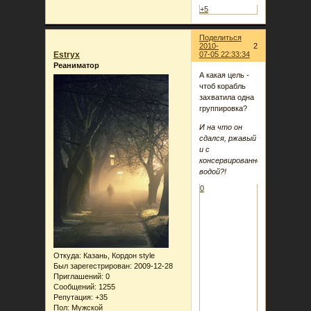
+5
Поделиться
2010-
2
Estryx
07-05 22:33:34
Реаниматор
А какая цель -
чтоб корабль
захватила одна
группировка?
И на что он
сдался, ржавый
и с
консервированной
водой?!
0
Откуда:
Казань, Кордон style
Был зарегестрирован
: 2009-12-28
Приглашений:
0
Сообщений:
1255
Репутация:
+35
Пол:
Мужской