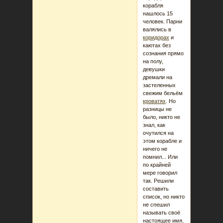
корабля
нашлось 15
человек. Парни
валялись в
коридорах
и
каютах без
сознания прямо
на полу,
девушки
дремали на
застеленных
свежим бельём
кроватях
. Но
разницы не
было, никто не
знал, как
очутился на
этом корабле и
ничего не
помнил... Или
по крайней
мере говорил
так. Решили
составить
список, но никто
не спешил
называть своё
настоящее имя,