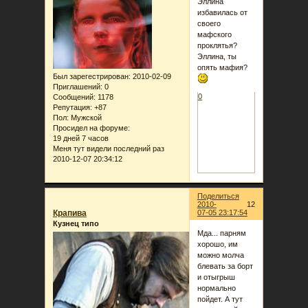
Эллина
избавилась от
своего
мафского
проклятья?
Эллина, ты
опять мафия?
Был зарегестрирован
: 2010-02-09
Приглашений:
0
0
Сообщений:
1178
Репутация:
+87
Пол:
Мужской
Просидел на форуме:
19 дней 7 часов
Меня тут видели последний раз
2010-12-07 20:34:12
Поделиться
2010-
12
Крапива
07-05 23:17:54
Кузнец типо
Мда... парням
хорошо, им
можно молча
блевать за борт
и отыгрыш
нормально
пойдет. А тут