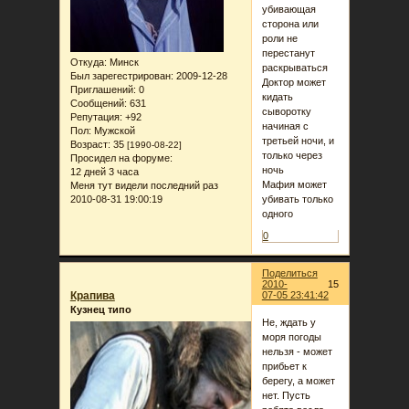
убивающая
сторона или
роли не
перестанут
Откуда:
Минск
раскрываться
Был зарегестрирован
: 2009-12-28
Доктор может
Приглашений:
0
кидать
Сообщений:
631
сыворотку
Репутация:
+92
начиная с
Пол:
Мужской
третьей ночи, и
Возраст:
35
[1990-08-22]
только через
Просидел на форуме:
ночь
12 дней 3 часа
Мафия может
Меня тут видели последний раз
2010-08-31 19:00:19
убивать только
одного
0
Поделиться
2010-
15
Крапива
07-05 23:41:42
Кузнец типо
Не, ждать у
моря погоды
нельзя - может
прибьет к
берегу, а может
нет. Пусть