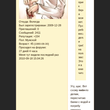
прибьет
к
берегу,
а
может
Откуда:
Вологда
нет.
Был зарегестрирован
: 2009-12-28
Пусть
Приглашений:
0
ребята
Сообщений:
2411
весла
Репутация:
+154
делают
Пол:
Мужской
и
Возраст:
45
[1980-08-30]
гребут
Просидел на форуме:
на
27 дней 4 часа
полярную
Меня тут видели последний раз
звезду.
2010-09-18 15:04:26
Это
я в
книжках
читала.
Угу, щас. Вот
схожу
побл
по
делам,
пересчитаю
банки с водой и
погребу
немного