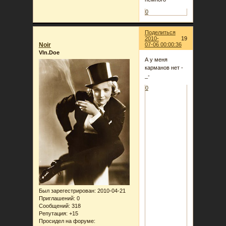
0
Поделиться
2010-
19
Noir
07-06 00:00:36
Vln.Doe
А у меня
карманов нет -
_-
0
Был зарегестрирован
: 2010-04-21
Приглашений:
0
Сообщений:
318
Репутация:
+15
Просидел на форуме: