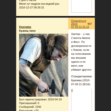
Меня тут видели последний раз
2010-12-27 09:26:31
Поделиться
2010-
907
Крапива
07-09 21:31:12
Кузнец типо
Хантер - у нас
2 мента Амена
и Фесс. По
договоренности
с Комом, если
на голосовании
мы вешаем
одного и он
мент, ком
убивает другого
Отредактировано
Крапива (2010-
07-09 21:38:54)
0
Был зарегестрирован
: 2010-04-19
Приглашений:
0
Сообщений:
1546
Репутация:
+74