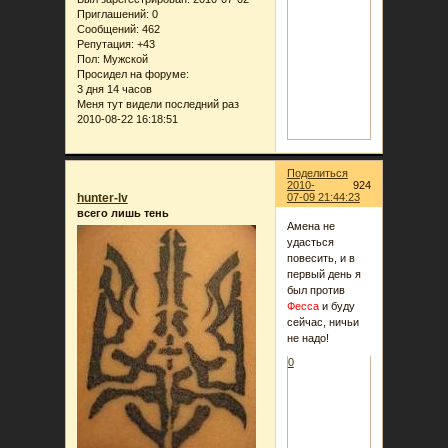
Приглашений:
0
Сообщений:
462
Репутация:
+43
Пол:
Мужской
Просидел на форуме:
3 дня 14 часов
Меня тут видели последний раз
2010-08-22 16:18:51
Поделиться
2010-
924
hunter-lv
07-09 21:44:23
всего лишь тень
Амена не
удасться
повесить, и в
первый день я
был против
Фесса
и буду
сейчас, ничьи
не надо!
0