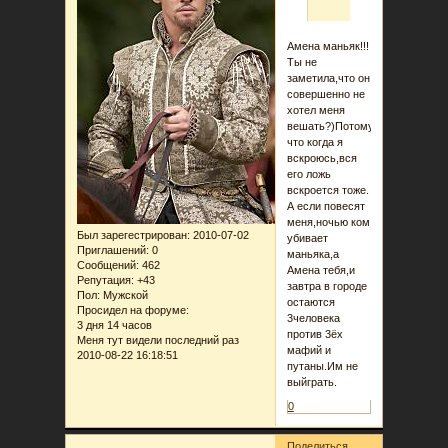
Амена маньяк!!!
Ты не
заметила,что он
совершенно не
хотел меня
вешать?)Потому
что когда я
вскроюсь,вся
его ложь
вскроется тоже.
А если повесят
меня,ночью ком
Был зарегестрирован
: 2010-07-02
убивает
Приглашений:
0
маньяка,а
Сообщений:
462
Амена тебя,и
Репутация:
+43
завтра в городе
Пол:
Мужской
остаются
Просидел на форуме:
3человека
3 дня 14 часов
против 3ёх
Меня тут видели последний раз
мафий и
2010-08-22 16:18:51
путаны.Им не
выйграть.
0
Поделиться