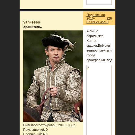
Поделиться
2010-
926
VanFesss
07-09 21:45:10
Хранитель.
А вы не
верили,что
Хантер
мафия.Всё,они
вешают мента и
город
проиграл.МОлодец,доктор!!
0
Был зарегестрирован
: 2010-07-02
Приглашений:
0
Сообщений:
462