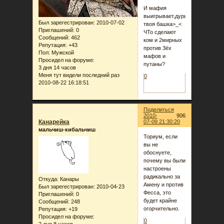
И мафия
выигрывает,дурья
Был зарегестрирован
: 2010-07-02
твоя башка>_<
Приглашений:
0
ЧТо сделают
Сообщений:
462
ком и 2мирных
Репутация:
+43
против 3ёх
Пол:
Мужской
мафов и
Просидел на форуме:
путаны?
3 дня 14 часов
Меня тут видели последний раз
0
2010-08-22 16:18:51
Поделиться
2010-
906
Канарейка
07-09 21:30:20
мальчиш-кибальчиш
Ториум, если
вы не
обоснуете,
почему вы были
настроены
радикально за
Откуда:
Канары
Амену и против
Был зарегестрирован
: 2010-04-23
Фесса, это
Приглашений:
0
будет крайне
Сообщений:
248
огорчительно.
Репутация:
+19
Просидел на форуме:
0
2 дня 8 часов