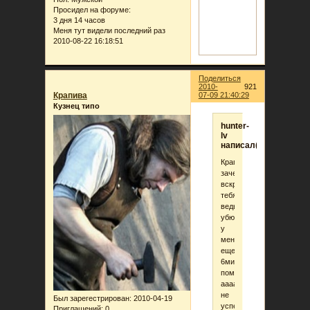
Просидел на форуме:
3 дня 14 часов
Меня тут видели последний раз
2010-08-22 16:18:51
Поделиться
2010-
921
Крапива
07-09 21:40:29
Кузнец типо
hunter-
lv
написал(а):
Крапива,
зачем
вскрылась?
тебя
ведь
убют!!!
у
меня
еще
6минут
помыслить,
аааа,
не
Был зарегестрирован
: 2010-04-19
успею.........
Приглашений:
0