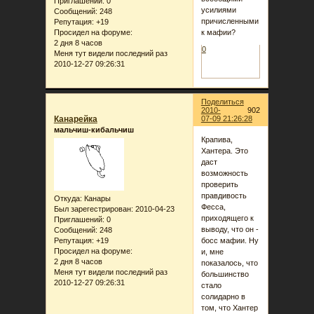
Приглашений:
0
усилиями
Сообщений:
248
причисленными
Репутация:
+19
Просидел на форуме:
к мафии?
2 дня 8 часов
0
Меня тут видели последний раз
2010-12-27 09:26:31
Поделиться
2010-
902
Канарейка
07-09 21:26:28
мальчиш-кибальчиш
Крапива,
Хантера. Это
даст
возможность
проверить
правдивость
Откуда:
Канары
Фесса,
Был зарегестрирован
: 2010-04-23
приходящего к
Приглашений:
0
выводу, что он -
Сообщений:
248
босс мафии. Ну
Репутация:
+19
Просидел на форуме:
и, мне
2 дня 8 часов
показалось, что
Меня тут видели последний раз
большинство
2010-12-27 09:26:31
стало
солидарно в
том, что Хантер