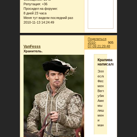
Репутация:
+36
Просидел на форуме:
8 дней 23 часа
Меня тут видели последний раз
2010-11-13 14:24:49
Поделиться
2010-
905
VanFesss
07-09 21:29:48
Хранитель.
Крапива
написал(а):
Эллина,
если
Фесс
мент,
Вегтам
убивает
Амену.
мы
лишаемся
мена
и
маньяка