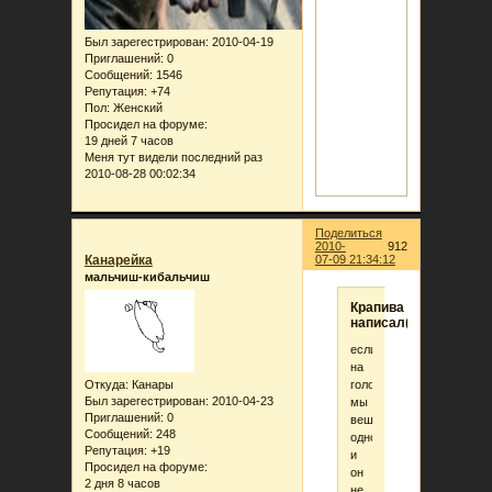
Был зарегестрирован
: 2010-04-19
Приглашений:
0
Сообщений:
1546
Репутация:
+74
Пол:
Женский
Просидел на форуме:
19 дней 7 часов
Меня тут видели последний раз
2010-08-28 00:02:34
Поделиться
2010-
912
Канарейка
07-09 21:34:12
мальчиш-кибальчиш
Крапива
написал(а):
если
на
голосовании
Откуда:
Канары
Был зарегестрирован
: 2010-04-23
мы
Приглашений:
0
вешаем
Сообщений:
248
одного
Репутация:
+19
и
Просидел на форуме:
он
2 дня 8 часов
не