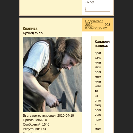
- маф.
0
Поделиться
2010-
903
Крапива
07-09 21:27:02
Кузнец типо
Канарейка
написал(а):
Крапива,
зачем
лишаться
мента,
если
можно
лишиться
кого-
то
из
списка
людей,
всеобщими
усилиями
Был зарегестрирован
: 2010-04-19
причисленными
Приглашений:
0
к
Сообщений:
1546
мафии?
Репутация:
+74