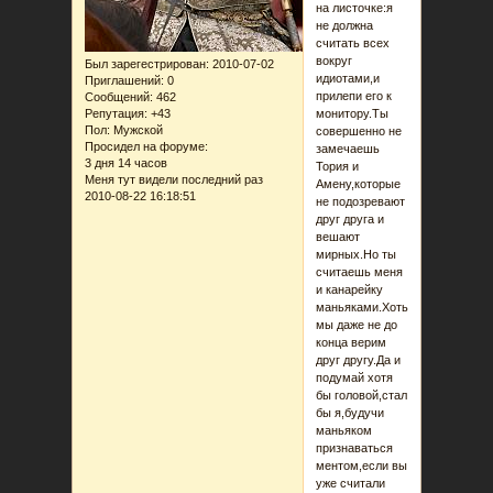
на листочке:я
не должна
считать всех
вокруг
Был зарегестрирован
: 2010-07-02
идиотами,и
Приглашений:
0
прилепи его к
Сообщений:
462
Репутация:
+43
монитору.Ты
Пол:
Мужской
совершенно не
Просидел на форуме:
замечаешь
3 дня 14 часов
Тория и
Меня тут видели последний раз
Амену,которые
2010-08-22 16:18:51
не подозревают
друг друга и
вешают
мирных.Но ты
считаешь меня
и канарейку
маньяками.Хоть
мы даже не до
конца верим
друг другу.Да и
подумай хотя
бы головой,стал
бы я,будучи
маньяком
признаваться
ментом,если вы
уже считали