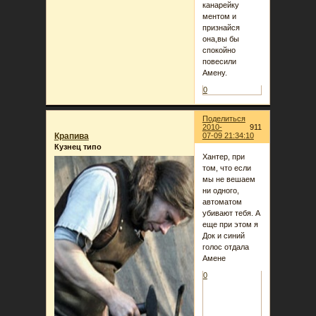
канарейку
ментом и
признайся
она,вы бы
спокойно
повесили
Амену.
0
Поделиться
2010-
911
Крапива
07-09 21:34:10
Кузнец типо
Хантер, при
том, что если
мы не вешаем
ни одного,
автоматом
убивают тебя. А
еще при этом я
Док и синий
голос отдала
Амене
0