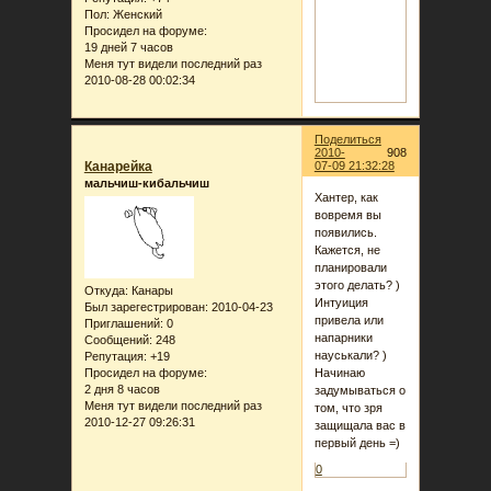
Пол:
Женский
Просидел на форуме:
19 дней 7 часов
Меня тут видели последний раз
2010-08-28 00:02:34
Поделиться
2010-
908
Канарейка
07-09 21:32:28
мальчиш-кибальчиш
Хантер, как
вовремя вы
появились.
Кажется, не
планировали
этого делать? )
Откуда:
Канары
Интуиция
Был зарегестрирован
: 2010-04-23
привела или
Приглашений:
0
напарники
Сообщений:
248
науськали? )
Репутация:
+19
Просидел на форуме:
Начинаю
2 дня 8 часов
задумываться о
Меня тут видели последний раз
том, что зря
2010-12-27 09:26:31
защищала вас в
первый день =)
0