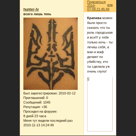
Поделиться
2010-
928
hunter-lv
07-09 21:45:49
всего лишь тень
Крапива
можно
было просто
сказать что ты
роль городськая
и все!!! у тебя
только ночь - ты
лечиш себя, а
ман и маф
делают по
убийству, ето
ты сделала уж
очень глупо!
0
Был зарегестрирован
: 2010-02-12
Приглашений:
0
Сообщений:
1045
Репутация:
+36
Просидел на форуме:
8 дней 23 часа
Меня тут видели последний раз
2010-11-13 14:24:49