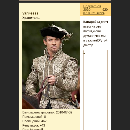
Поделиться
2010-
920
VanFesss
07-09 21:40:24
Хранитель.
Канарейка
,причём
всем на это
пофиг,и они
думают,что мы
в связке)КРутой
доктор...
0
Был зарегестрирован
: 2010-07-02
Приглашений:
0
Сообщений:
462
Репутация:
+43
Пол:
Мужской