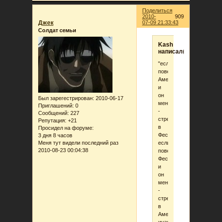
Поделиться
2010-
909
Джек
07-09 21:33:43
Солдат семьи
Kash
написал(а):
"если
повесят
Амену
и
он
Был зарегестрирован
: 2010-06-17
мент
Приглашений:
0
-
Сообщений:
227
стреляю
Репутация:
+21
в
Просидел на форуме:
Фесса.
3 дня 8 часов
если
Меня тут видели последний раз
2010-08-23 00:04:38
повесят
Фесса
и
он
мент
-
стреляю
в
Амену.
иначе