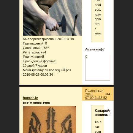
всех
вокруг
идиотами,и
прилепи
его
к
монитору.
Был зарегестрирован
: 2010-04-19
Приглашений:
0
Сообщений:
1546
Амена маф?
Репутация:
+74
0
Пол:
Женский
Просидел на форуме:
19 дней 7 часов
Меня тут видели последний раз
2010-08-28 00:02:34
Поделиться
2010-
914
hunter-lv
07-09 21:35:52
всего лишь тень
Канарейка
написал(а):
Хантер,
как
вовремя