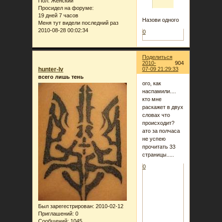
Пол:
Женский
Просидел на форуме:
19 дней 7 часов
Назови одного
Меня тут видели последний раз
2010-08-28 00:02:34
0
Поделиться
2010-
904
hunter-lv
07-09 21:29:33
всего лишь тень
ого, как
наспамили....
кто мне
раскажет в двух
словах что
происходит?
ато за полчаса
не успею
прочитать 33
страницы.....
0
Был зарегестрирован
: 2010-02-12
Приглашений:
0
Сообщений:
1045