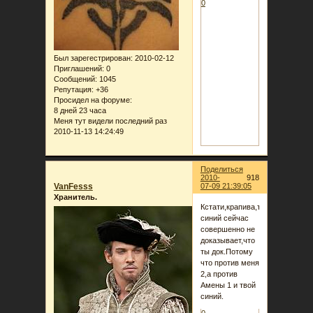
0
Был зарегестрирован
: 2010-02-12
Приглашений:
0
Сообщений:
1045
Репутация:
+36
Просидел на форуме:
8 дней 23 часа
Меня тут видели последний раз
2010-11-13 14:24:49
Поделиться
2010-
918
VanFesss
07-09 21:39:05
Хранитель.
Кстати,крапива,твой
синий сейчас
совершенно не
доказывает,что
ты док.Потому
что против меня
2,а против
Амены 1 и твой
синий.
0