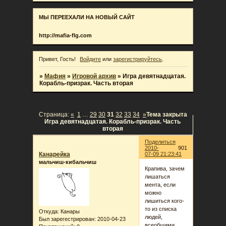
МЫ ПЕРЕЕХАЛИ НА НОВЫЙ САЙТ
http://mafia-flg.com
Привет, Гость!
Войдите
или
зарегистрируйтесь
.
»
Мафия
»
Игровой архив
»
Игра девятнадцатая.
Корабль-призрак. Часть вторая
Страница:
«
1
…
29
30
31
32
33
34
»
Тема закрыта
Игра девятнадцатая. Корабль-призрак. Часть
вторая
Поделиться
2010-
901
Канарейка
07-09 21:23:41
мальчиш-кибальчиш
Крапива, зачем
лишаться
мента, если
можно
лишиться кого-
то из списка
Откуда:
Канары
людей,
Был зарегестрирован
: 2010-04-23
всеобщими