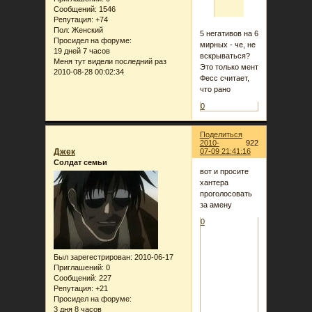
Сообщений:
1546
Репутация:
+74
Пол:
Женский
5 негативов на 6
Просидел на форуме:
мирных - че, не
19 дней 7 часов
вскрываться?
Меня тут видели последний раз
Это только мент
2010-08-28 00:02:34
Фесс считает,
что рано
0
Поделиться
2010-
922
Джек
07-09 21:41:16
Солдат семьи
вот и просите
хантера
проголосовать
за амену
0
Был зарегестрирован
: 2010-06-17
Приглашений:
0
Сообщений:
227
Репутация:
+21
Просидел на форуме:
3 дня 8 часов