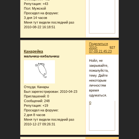
Репутация:
+43
Пол:
Мужской
Просидел на форуме:
3 дня 14 часов
Меня тут видели последний раз
2010-08-22 16:18:51
Поделиться
2010-
927
Канарейка
07-09 21:45:23
мальчиш-кибальчиш
Нойл, не
закрывайте,
пожалуйста,
тему. Дайте
некоторым
личностям
Откуда:
Канары
время
Был зарегестрирован
: 2010-04-23
одуматься.
Приглашений:
0
Сообщений:
248
0
Репутация:
+19
Просидел на форуме:
2 дня 8 часов
Меня тут видели последний раз
2010-12-27 09:26:31