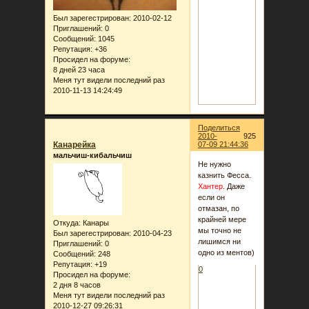
Был зарегестрирован
: 2010-02-12
Приглашений:
0
Сообщений:
1045
Репутация:
+36
Просидел на форуме:
8 дней 23 часа
Меня тут видели последний раз
2010-11-13 14:24:49
Поделиться
2010-
925
Канарейка
07-09 21:44:36
мальчиш-кибальчиш
Не нужно
казнить Фесса.
Хантер
. Даже
если он
отмазан, по
крайней мере
Откуда:
Канары
мы точно не
Был зарегестрирован
: 2010-04-23
лишимся ни
Приглашений:
0
одно из ментов)
Сообщений:
248
Репутация:
+19
0
Просидел на форуме:
2 дня 8 часов
Меня тут видели последний раз
2010-12-27 09:26:31