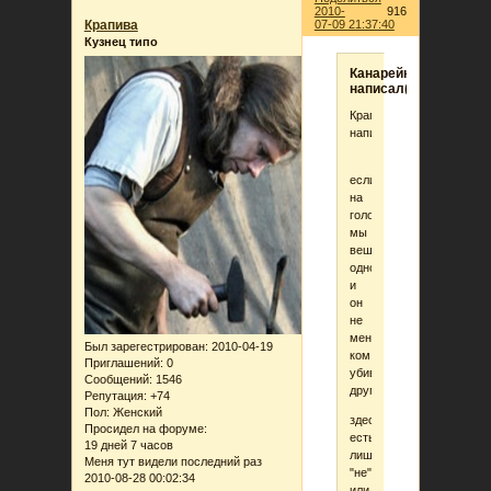
2010-
916
Крапива
07-09 21:37:40
Кузнец типо
Канарейка
написал(а):
Крапива
написал(а):
если
на
голосовании
мы
вешаем
одного
и
он
не
мент,
Был зарегестрирован
: 2010-04-19
ком
Приглашений:
0
убивает
Сообщений:
1546
другого
Репутация:
+74
Пол:
Женский
здесь
Просидел на форуме:
есть
19 дней 7 часов
лишнее
Меня тут видели последний раз
"не"
2010-08-28 00:02:34
или