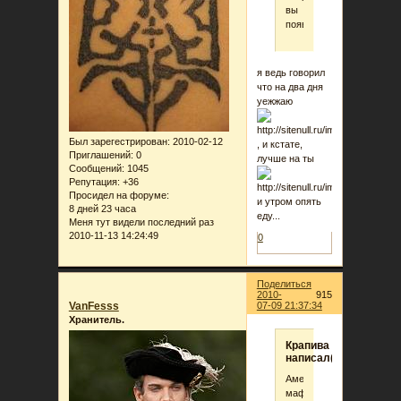
вы
появились.
я ведь говорил
что на два дня
уежжаю
Был зарегестрирован
: 2010-02-12
, и кстате,
Приглашений:
0
лучше на ты
Сообщений:
1045
Репутация:
+36
Просидел на форуме:
и утром опять
8 дней 23 часа
еду...
Меня тут видели последний раз
2010-11-13 14:24:49
0
Поделиться
2010-
915
VanFesss
07-09 21:37:34
Хранитель.
Крапива
написал(а):
Амена
маф?