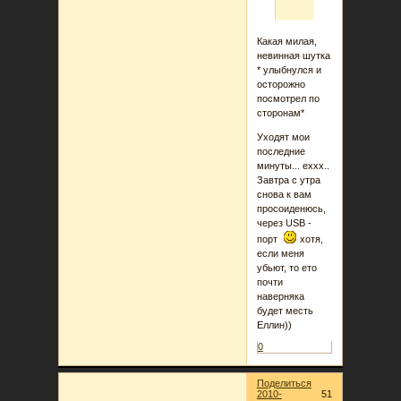
Какая милая,
невинная шутка
* улыбнулся и
осторожно
посмотрел по
сторонам*
Уходят мои
последние
минуты... еххх..
Завтра с утра
снова к вам
просоиденюсь,
через USB -
порт
хотя,
если меня
убьют, то ето
почти
наверняка
будет месть
Еллин))
0
Поделиться
2010-
51