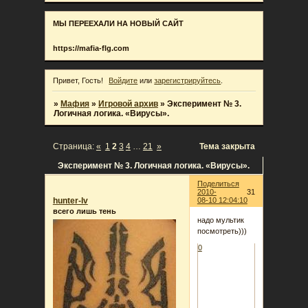
МЫ ПЕРЕЕХАЛИ НА НОВЫЙ САЙТ
https://mafia-flg.com
Привет, Гость!
Войдите
или
зарегистрируйтесь
.
»
Мафия
»
Игровой архив
»
Эксперимент № 3.
Логичная логика. «Вирусы».
Страница:
«
1
2
3
4
…
21
»
Тема закрыта
Эксперимент № 3. Логичная логика. «Вирусы».
Поделиться
2010-
31
hunter-lv
08-10 12:04:10
всего лишь тень
надо мультик
посмотреть)))
0