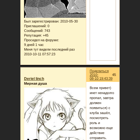
Был зарегестрирован
: 2010-05-30
Приглашений:
0
Сообщений:
743
Репутация:
+45
Просидел на форуме:
9 дней 1 час
Меня тут видели последний раз
2010-10-11 07:57:23
Поделиться
2010-
45
Deriel linch
08-10 19:43:39
Мирная душа
Всем привет)
инет ненадолго
пропал, завтра
должен
появиться) с
клуба зашёл,
посмотреть
роль и
возможно еще
действие
отправить.