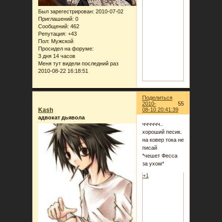
Был зарегестрирован
: 2010-07-02
Приглашений:
0
Сообщений:
462
Репутация:
+43
Пол:
Мужской
Просидел на форуме:
3 дня 14 часов
Меня тут видели последний раз
2010-08-22 16:18:51
Поделиться
2010-
55
Kash
08-10 20:41:39
адвокат дьявола
чччччч..
хороший песик.
на ковер тока не
писай
*чешет Фесса
за ухом*
+1