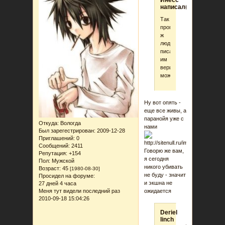
Инеcc
написал(а):
Так
программу
ж
люди
писали...разве
им
верить
можно?
Ну вот опять -
еще все живы, а
паранойя уже с
Откуда:
Вологда
нами
Был зарегестрирован
: 2009-12-28
Приглашений:
0
Сообщений:
2411
Говорю же вам,
Репутация:
+154
я сегодня
Пол:
Мужской
никого убивать
Возраст:
45
[1980-08-30]
не буду - значит
Просидел на форуме:
и экшна не
27 дней 4 часа
Меня тут видели последний раз
ожидается
2010-09-18 15:04:26
Deriel
linch