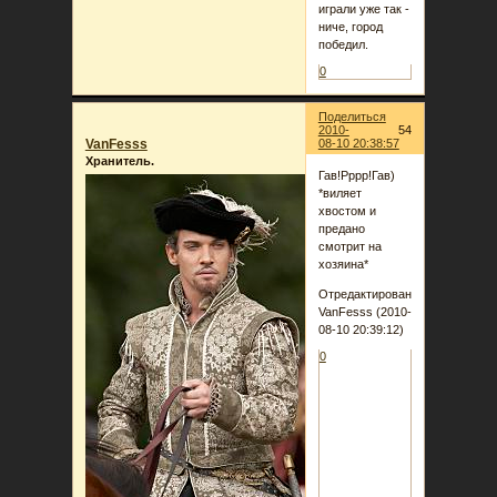
играли уже так -
ниче, город
победил.
0
Поделиться
2010-
54
VanFesss
08-10 20:38:57
Хранитель.
Гав!Рррр!Гав)
*виляет
хвостом и
предано
смотрит на
хозяина*
Отредактировано
VanFesss (2010-
08-10 20:39:12)
0