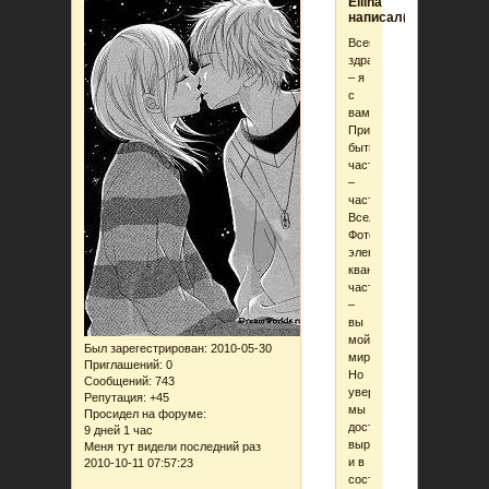
Ellina
написал(а):
Всем
здрасьте
– я
с
вами.
Приятно
быть
частицей
–
частицей
Вселенной.
Фотоны,
электроны,
квантовые
частицы
–
вы
мой
Был зарегестрирован
: 2010-05-30
мир.
Приглашений:
0
Но
Сообщений:
743
уверена,
Репутация:
+45
мы
Просидел на форуме:
достаточно
9 дней 1 час
выросли,
Меня тут видели последний раз
и в
2010-10-11 07:57:23
состоянии