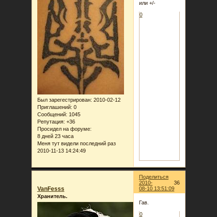
или +/-
0
Был зарегестрирован
: 2010-02-12
Приглашений:
0
Сообщений:
1045
Репутация:
+36
Просидел на форуме:
8 дней 23 часа
Меня тут видели последний раз
2010-11-13 14:24:49
Поделиться
2010-
36
VanFesss
08-10 13:51:09
Хранитель.
Гав.
0