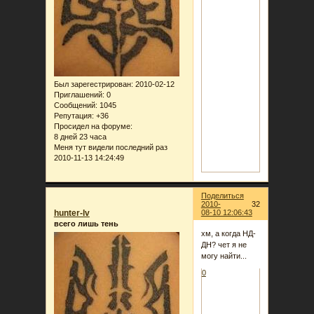
Был зарегестрирован
: 2010-02-12
Приглашений:
0
Сообщений:
1045
Репутация:
+36
Просидел на форуме:
8 дней 23 часа
Меня тут видели последний раз
2010-11-13 14:24:49
Поделиться
2010-
32
hunter-lv
08-10 12:06:43
всего лишь тень
хм, а когда НД-
ДН? чет я не
могу найти...
0