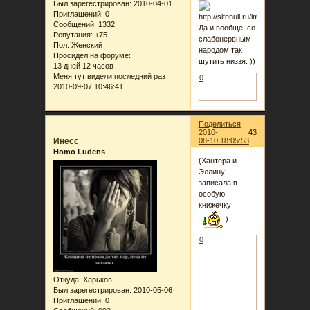
Был зарегестрирован
: 2010-04-01
Приглашений:
0
Сообщений:
1332
Да и вообще, со
Репутация:
+75
слабонервным
Пол:
Женский
народом так
Просидел на форуме:
шутить низзя. ))
13 дней 12 часов
Меня тут видели последний раз
0
2010-09-07 10:46:41
Поделиться
2010-
43
Инеcc
08-10 18:05:53
Homo Ludens
(Хантера и
Эллину
записала в
особую
книжечку
)
0
Откуда:
Харьков
Был зарегестрирован
: 2010-05-06
Приглашений:
0