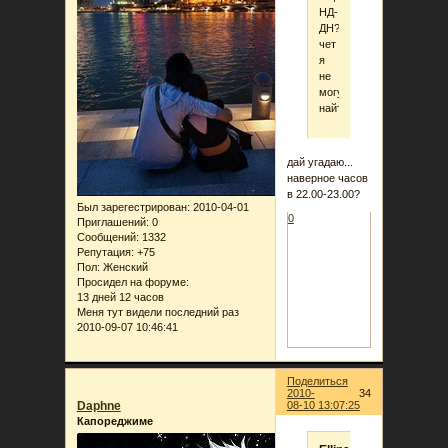
НД-
ДН?
чет
я
не
могу
найти...
дай угадаю...
наверное часов
в 22.00-23.00?
Был зарегестрирован
: 2010-04-01
0
Приглашений:
0
Сообщений:
1332
Репутация:
+75
Пол:
Женский
Просидел на форуме:
13 дней 12 часов
Меня тут видели последний раз
2010-09-07 10:46:41
Поделиться
2010-
34
Daphne
08-10 13:07:25
Капореджиме