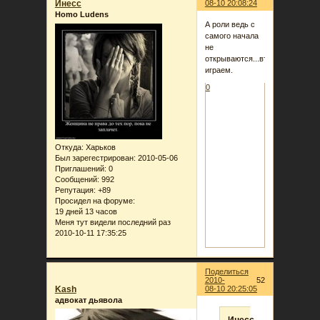
Инеcc
08-10 20:08:24
Homo Ludens
А роли ведь с
самого начала
не
открываются...втемную
играем.
0
Откуда:
Харьков
Был зарегестрирован
: 2010-05-06
Приглашений:
0
Сообщений:
992
Репутация:
+89
Просидел на форуме:
19 дней 13 часов
Меня тут видели последний раз
2010-10-11 17:35:25
Поделиться
2010-
52
Kash
08-10 20:25:05
адвокат дьявола