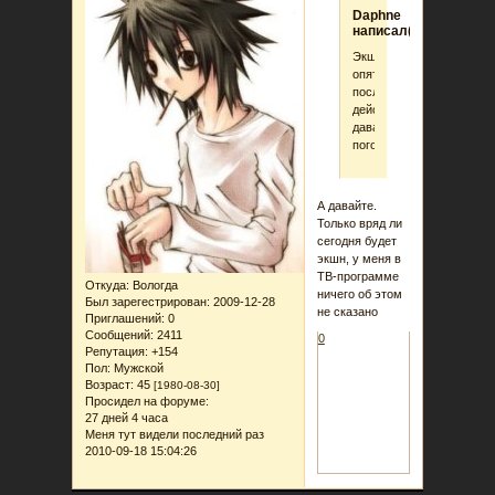
Daphne
написал(а):
Экшен
опять
после
действий?
давайте
поговорим
А давайте.
Только вряд ли
сегодня будет
экшн, у меня в
ТВ-программе
Откуда:
Вологда
ничего об этом
Был зарегестрирован
: 2009-12-28
не сказано
Приглашений:
0
Сообщений:
2411
0
Репутация:
+154
Пол:
Мужской
Возраст:
45
[1980-08-30]
Просидел на форуме:
27 дней 4 часа
Меня тут видели последний раз
2010-09-18 15:04:26