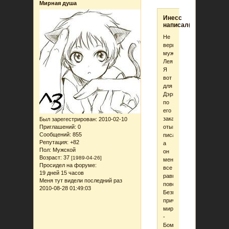
Мирная душа
Инеcc
написал(а):
Не
верь
мужчинам,
Лея.
Я
вот
для
Дэриэла
по
его
заказу
Был зарегестрирован
: 2010-02-10
отыгрыши
Приглашений:
0
Сообщений:
855
писала,
Репутация:
+82
а
Пол:
Мужской
он
Возраст:
37
[1989-04-26]
меня
Просидел на форуме:
все
19 дней 15 часов
равно
Меня тут видели последний раз
повесил.
2010-08-28 01:49:03
Безвинно
причем,
мирный
-
Бомжа...