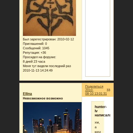
Был зарегестрирован
: 2010-02-12
Приглашений:
0
Сообщений:
1045
Репутация:
+36
Просидел на форуме:
8 дней 23 часа
Меня тут видели последний раз
2010-11-13 14:24:49
Поделиться
2010-
33
Ellina
08-10 13:01:31
Невозможное возможно
hunter-
lv
написал(а):
хм,
а
когда