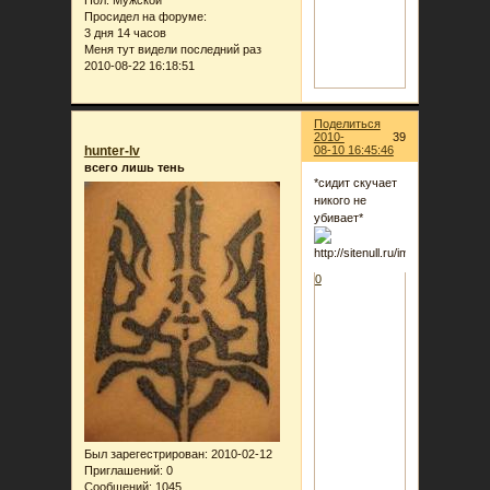
Просидел на форуме:
3 дня 14 часов
Меня тут видели последний раз
2010-08-22 16:18:51
Поделиться
2010-
39
hunter-lv
08-10 16:45:46
всего лишь тень
*сидит скучает
никого не
убивает*
0
Был зарегестрирован
: 2010-02-12
Приглашений:
0
Сообщений:
1045