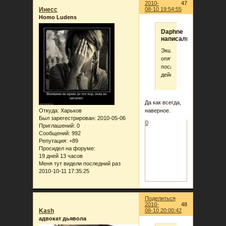
2010-
47
Инеcc
08-10 19:54:55
Homo Ludens
Daphne
написал(а):
Экшен
опять
после
действий?
Да как всегда,
наверное.
Откуда:
Харьков
Был зарегестрирован
: 2010-05-06
0
Приглашений:
0
Сообщений:
992
Репутация:
+89
Просидел на форуме:
19 дней 13 часов
Меня тут видели последний раз
2010-10-11 17:35:25
Поделиться
2010-
48
Kash
08-10 20:00:42
адвокат дьявола