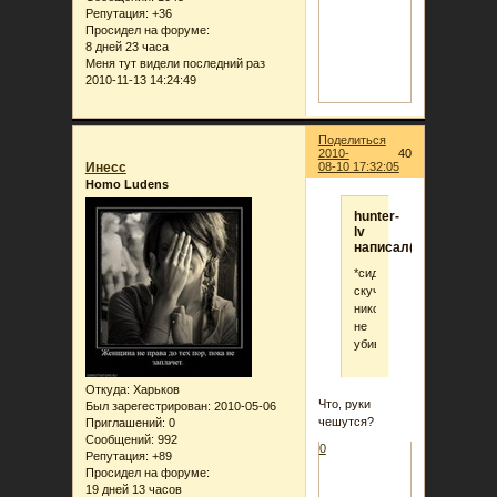
Репутация:
+36
Просидел на форуме:
8 дней 23 часа
Меня тут видели последний раз
2010-11-13 14:24:49
Поделиться
2010-
40
Инеcc
08-10 17:32:05
Homo Ludens
hunter-
lv
написал(а):
*сидит
скучает
никого
не
убивает*
Откуда:
Харьков
Что, руки
Был зарегестрирован
: 2010-05-06
чешутся?
Приглашений:
0
Сообщений:
992
0
Репутация:
+89
Просидел на форуме:
19 дней 13 часов