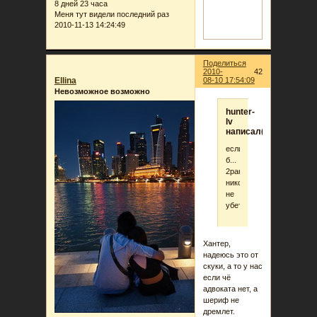
8 дней 23 часа
Меня тут видели последний раз
2010-11-13 14:24:49
Поделиться
2010-
42
Ellina
08-10 17:54:09
Невозможное возможно
hunter-
lv
написал(а):
если
б...
2ранг
никого
не
убет
Хантер,
надеюсь это от
скуки, а то у нас
если чё
адвоката нет, а
шериф не
дремлет.