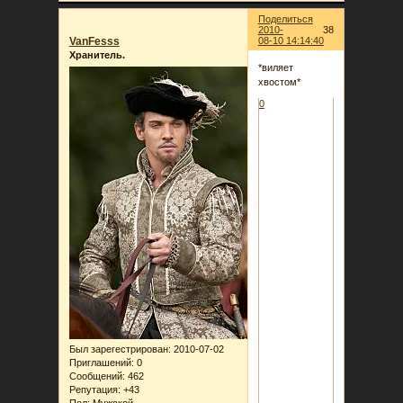
Поделиться
2010-
38
VanFesss
08-10 14:14:40
Хранитель.
*виляет
хвостом*
0
Был зарегестрирован
: 2010-07-02
Приглашений:
0
Сообщений:
462
Репутация:
+43
Пол:
Мужской