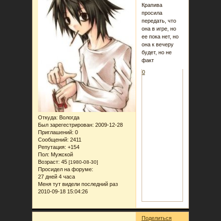
Крапива
просила
передать, что
она в игре, но
ее пока нет, но
она к вечеру
будет, но не
факт
0
Откуда:
Вологда
Был зарегестрирован
: 2009-12-28
Приглашений:
0
Сообщений:
2411
Репутация:
+154
Пол:
Мужской
Возраст:
45
[1980-08-30]
Просидел на форуме:
27 дней 4 часа
Меня тут видели последний раз
2010-09-18 15:04:26
Поделиться