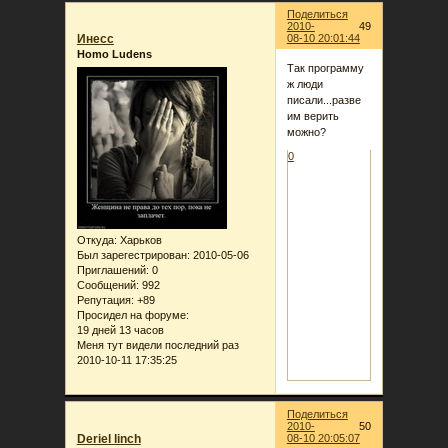
Поделиться
2010-
49
Инеcc
08-10 20:01:44
Homo Ludens
Так программу
ж люди
писали...разве
им верить
можно?
0
Откуда:
Харьков
Был зарегестрирован
: 2010-05-06
Приглашений:
0
Сообщений:
992
Репутация:
+89
Просидел на форуме:
19 дней 13 часов
Меня тут видели последний раз
2010-10-11 17:35:25
Поделиться
2010-
50
Deriel linch
08-10 20:05:07