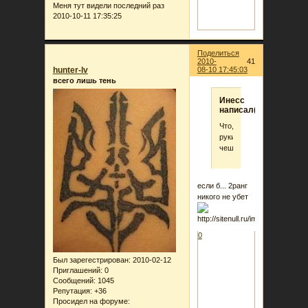
Меня тут видели последний раз
2010-10-11 17:35:25
Поделиться
2010-
41
hunter-lv
08-10 17:45:03
всего лишь тень
Инеcc
написал(а):
Что,
руки
чешутся?
если б... 2ранг
никого не убет
0
Был зарегестрирован
: 2010-02-12
Приглашений:
0
Сообщений:
1045
Репутация:
+36
Просидел на форуме: