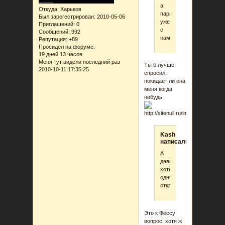
а
Откуда:
Харьков
паранойя
Был зарегестрирован
: 2010-05-06
уже
Приглашений:
0
с
Сообщений:
992
нами
Репутация:
+89
Просидел на форуме:
19 дней 13 часов
Меня тут видели последний раз
Ты б лучше
2010-10-11 17:35:25
спросил,
покидает ли она
меня когда
нибудь
Kash
написал(а):
А
давайте
хоть
одну
откроем?
Это к Фессу
вопрос, хотя ж