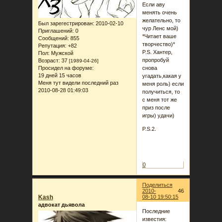
Если аву
менять очень
желательно, то
Был зарегестрирован
: 2010-02-10
чур Ленс мой)
Приглашений:
0
*Читает ваше
Сообщений:
855
творчество)*
Репутация:
+82
P.S. Хантер,
Пол:
Мужской
пропробуй
Возраст:
37
[1989-04-26]
Просидел на форуме:
снова
19 дней 15 часов
угадать,какая у
Меня тут видели последний раз
меня роль) если
2010-08-28 01:49:03
получиться, то
с меня тот же
приз после
игры) удачи)
P.S.2.
Еллин, я уже
успел
спалиться?))
0
Поделиться
2010-
46
Kash
08-10 19:50:15
адвокат дьявола
Последние
известия: