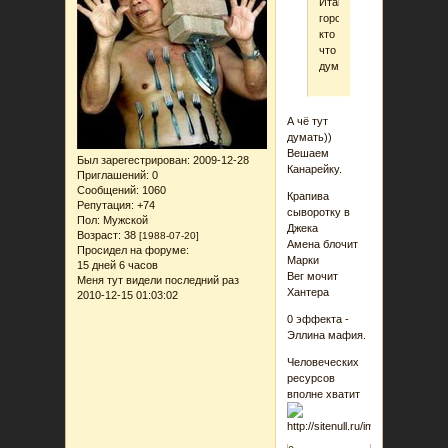
Итак,
город,
кто
что
думает?
А чё тут
думать))
Вешаем
Был зарегестрирован
: 2009-12-28
Канарейку.
Приглашений:
0
Сообщений:
1060
Крапива
Репутация:
+74
сыворотку в
Пол:
Мужской
Джека
Возраст:
38
[1988-07-20]
Амена блочит
Просидел на форуме:
Марки
15 дней 6 часов
Вег мочит
Меня тут видели последний раз
Хантера
2010-12-15 01:03:02
0 эффекта -
Эллина мафия.
Человеческих
ресурсов
вполне хватит