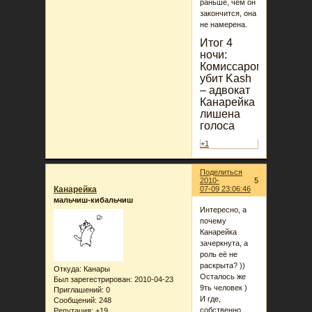
раньше, чем он
закончится, она
не намерена.
Итог 4
ночи:
Комиссаром
убит Kash
– адвокат
Канарейка
лишена
голоса
+1
Поделиться
2010-
5
Канарейка
07-09 23:06:46
мальчиш-кибальчиш
Интересно, а
почему
Канарейка
зачеркнута, а
роль её не
раскрыта? ))
Откуда:
Канары
Осталось же
Был зарегестрирован
: 2010-04-23
9ть человек )
Приглашений:
0
И где,
Сообщений:
248
собственно
Репутация:
+19