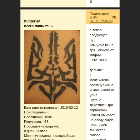
0
Поделиться
2010-
26
hunter-lv
07-09 23:26:03
всего лишь тень
а теперь
следуещее:
НД
ком убил Кеша
док - лечила от
мафии
- ето 100%
.
дальше:
1.
мент Амена
блоканул мана
и ман никого не
убил.
Путана
Действие: При
Был зарегестрирован
: 2010-02-12
заражении
Приглашений:
0
клиент умирает
Сообщений:
1045
на следующую
Репутация:
+36
ночь. Днем
Просидел на форуме:
лишается
8 дней 23 часа
голоса
Меня тут видели последний раз