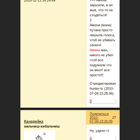
==> Амена
2010-11-13 14:24:49
заразили, а он
жыв, что-то не
сходиться!
2.
Амена (мана)
путана просто
лишыла голоса,
чтоб не убивать
своего!
Амена
ман,
никого не убил
чтоб все
подумали что
он мент! все
просто!!!
Отредактировано
hunter-lv (2010-
07-09 23:28:06)
0
Поделиться
2010-
27
Канарейка
07-09 23:26:09
мальчиш-кибальчиш
Ну, удачи =)
0