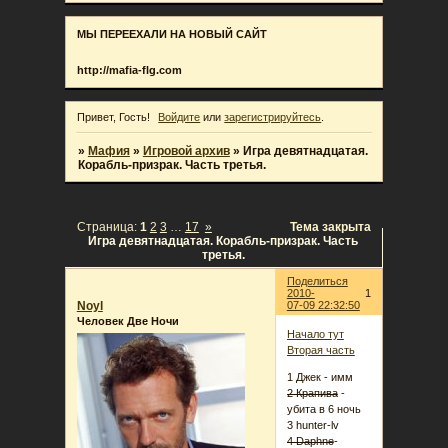
МЫ ПЕРЕЕХАЛИ НА НОВЫЙ САЙТ
http://mafia-flg.com
Привет, Гость!
Войдите
или
зарегистрируйтесь
.
»
Мафия
»
Игровой архив
»
Игра девятнадцатая.
Корабль-призрак. Часть третья.
Страница:
1
2
3
…
17
»
Тема закрыта
Игра девятнадцатая. Корабль-призрак. Часть
третья.
Поделиться
2010-
1
Noyl
07-09 22:32:50
Человек Две Ночи
Начало тут
Вторая часть
1 Джек - имм
2 Крапива
-
убита в 6 ночь
3 hunter-lv
4 Daphne
-