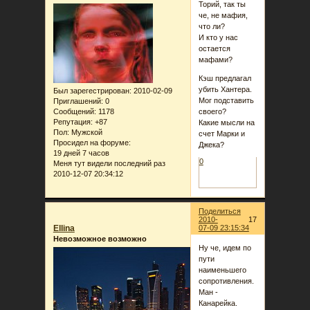
Торий, так ты
че, не мафия,
что ли?
И кто у нас
остается
мафами?
Кэш предлагал
убить Хантера.
Был зарегестрирован
: 2010-02-09
Мог подставить
Приглашений:
0
Сообщений:
1178
своего?
Репутация:
+87
Какие мысли на
Пол:
Мужской
счет Марки и
Просидел на форуме:
Джека?
19 дней 7 часов
0
Меня тут видели последний раз
2010-12-07 20:34:12
Поделиться
2010-
17
Ellina
07-09 23:15:34
Невозможное возможно
Ну че, идем по
пути
наименьшего
сопротивления.
Ман -
Канарейка.