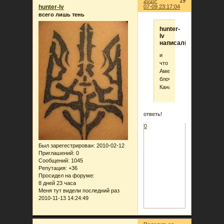
2010-
19
hunter-lv
07-09 23:17:04
всего лишь тень
hunter-
lv
написал(а):
и
что
Амена,
блочил
Канарейку?)
ответь!
0
Был зарегестрирован
: 2010-02-12
Приглашений:
0
Сообщений:
1045
Репутация:
+36
Просидел на форуме:
8 дней 23 часа
Меня тут видели последний раз
2010-11-13 14:24:49