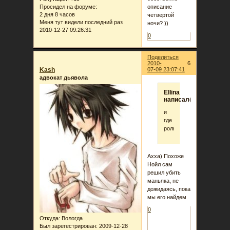
Просидел на форуме:
описание
2 дня 8 часов
четвертой
Меня тут видели последний раз
ночи? ))
2010-12-27 09:26:31
0
Поделиться
2010-
6
Kash
07-09 23:07:41
адвокат дьявола
Ellina
написал(а):
и
где
роль?
Ахха) Похоже
Нойл сам
решил убить
маньяка, не
дожидаясь, пока
мы его найдем
0
Откуда:
Вологда
Был зарегестрирован
: 2009-12-28