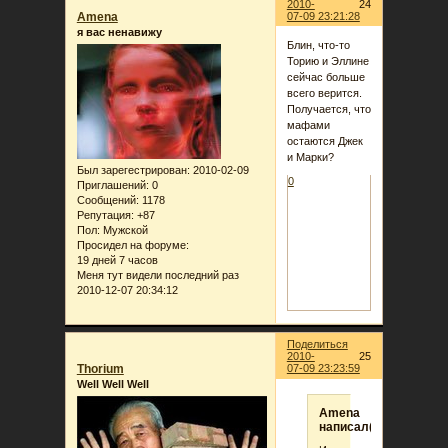
2010-
24
Amena
07-09 23:21:28
я вас ненавижу
Блин, что-то
Торию и Эллине
сейчас больше
всего верится.
Получается, что
мафами
остаются Джек
и Марки?
Был зарегестрирован
: 2010-02-09
0
Приглашений:
0
Сообщений:
1178
Репутация:
+87
Пол:
Мужской
Просидел на форуме:
19 дней 7 часов
Меня тут видели последний раз
2010-12-07 20:34:12
Поделиться
2010-
25
Thorium
07-09 23:23:59
Well Well Well
Amena
написал(а):