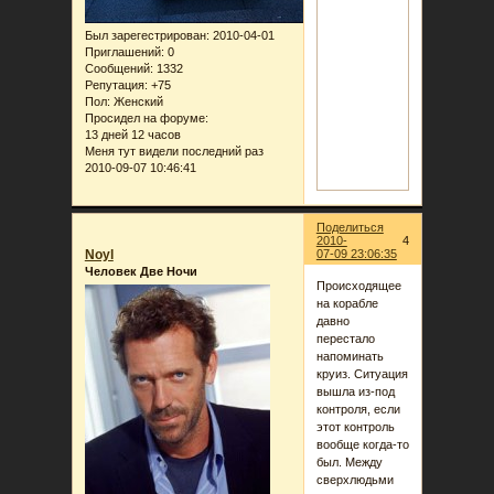
Был зарегестрирован
: 2010-04-01
Приглашений:
0
Сообщений:
1332
Репутация:
+75
Пол:
Женский
Просидел на форуме:
13 дней 12 часов
Меня тут видели последний раз
2010-09-07 10:46:41
Поделиться
2010-
4
Noyl
07-09 23:06:35
Человек Две Ночи
Происходящее
на корабле
давно
перестало
напоминать
круиз. Ситуация
вышла из-под
контроля, если
этот контроль
вообще когда-то
был. Между
сверхлюдьми