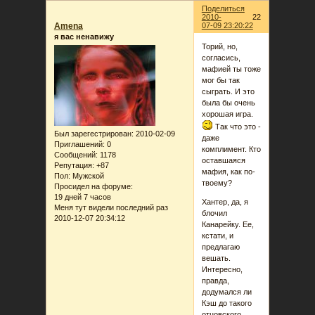
Поделиться
2010-
22
Amena
07-09 23:20:22
я вас ненавижу
Торий, но,
согласись,
мафией ты тоже
мог бы так
сыграть. И это
была бы очень
хорошая игра.
Так что это -
Был зарегестрирован
: 2010-02-09
даже
Приглашений:
0
комплимент. Кто
Сообщений:
1178
оставшаяся
Репутация:
+87
мафия, как по-
Пол:
Мужской
твоему?
Просидел на форуме:
19 дней 7 часов
Хантер, да, я
Меня тут видели последний раз
блочил
2010-12-07 20:34:12
Канарейку. Ее,
кстати, и
предлагаю
вешать.
Интересно,
правда,
додумался ли
Кэш до такого
отцовского