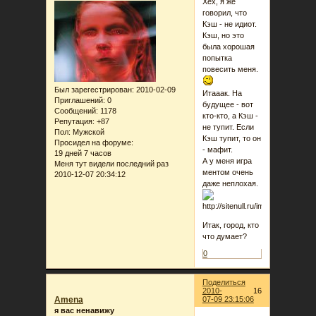
Хех, я же
говорил, что
Кэш - не идиот.
Кэш, но это
была хорошая
попытка
повесить меня.
Был зарегестрирован
: 2010-02-09
Итааак. На
Приглашений:
0
будущее - вот
Сообщений:
1178
кто-кто, а Кэш -
Репутация:
+87
не тупит. Если
Пол:
Мужской
Кэш тупит, то он
Просидел на форуме:
- мафит.
19 дней 7 часов
А у меня игра
Меня тут видели последний раз
ментом очень
2010-12-07 20:34:12
даже неплохая.
Итак, город, кто
что думает?
0
Поделиться
2010-
16
Amena
07-09 23:15:06
я вас ненавижу