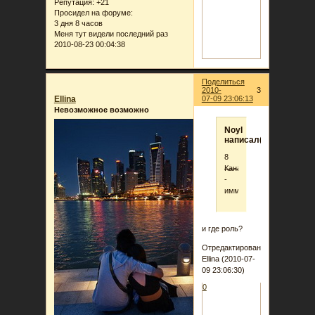
Репутация:
+21
Просидел на форуме:
3 дня 8 часов
Меня тут видели последний раз
2010-08-23 00:04:38
Поделиться
2010-
3
Ellina
07-09 23:06:13
Невозможное возможно
Noyl
написал(а):
8
Канарейка
-
имм
и где роль?
Отредактировано
Ellina (2010-07-
09 23:06:30)
0