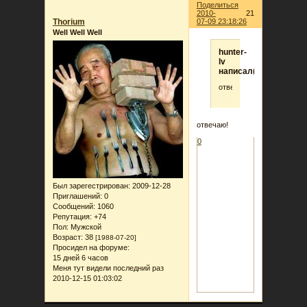
Поделиться
2010-
21
Thorium
07-09 23:18:26
Well Well Well
hunter-
lv
написал(а):
ответь!
отвечаю!
0
Был зарегестрирован
: 2009-12-28
Приглашений:
0
Сообщений:
1060
Репутация:
+74
Пол:
Мужской
Возраст:
38
[1988-07-20]
Просидел на форуме:
15 дней 6 часов
Меня тут видели последний раз
2010-12-15 01:03:02