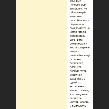
обычный
человек, вор-
домушник, не
обладающий
никакими
способностями.
Впрочем, он
был достаточно
хитёр, чтобы
обзавестись
сильными
союзниками и
вести коварные
интриги.
Канарейка, видя
весь этот
беспредел,
вдохнула
полную грудь
воздуха и
закрылась в
одной из
затопленных
комнат, сказав,
что воздуха в
лёгких ей
хватит надолго
и выплывать