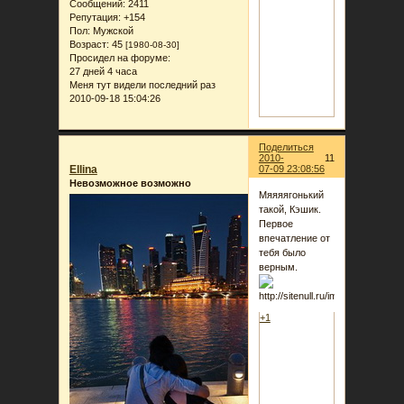
Сообщений:
2411
Репутация:
+154
Пол:
Мужской
Возраст:
45
[1980-08-30]
Просидел на форуме:
27 дней 4 часа
Меня тут видели последний раз
2010-09-18 15:04:26
Поделиться
2010-
11
Ellina
07-09 23:08:56
Невозможное возможно
Мяяяягонький
такой, Кэшик.
Первое
впечатление от
тебя было
верным.
+1