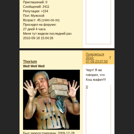
Приглашений:
0
Сообщений:
2411
Репутация:
+154
Пол:
Мужской
Возраст:
45
[1980-08-30]
Просидел на форуме:
27 дней 4 часа
Меня тут видели последний раз
2010-09-18 15:04:26
Поделиться
2010-
7
Thorium
07-09 23:07:50
Well Well Well
Черт! Я же
говорил, что
Кэш мафит!!!
0
Был зарегестрирован
: 2009-12-28