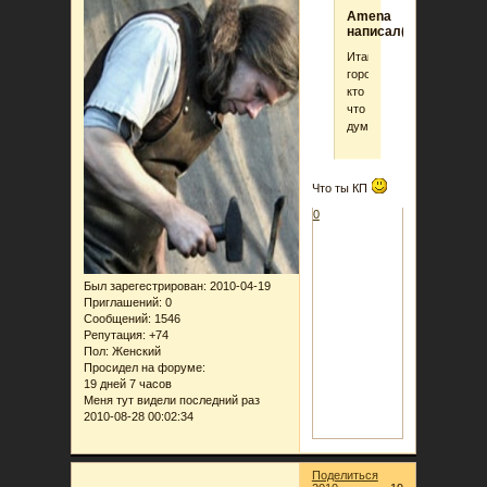
Amena
написал(а):
Итак,
город,
кто
что
думает?
Что ты КП
0
Был зарегестрирован
: 2010-04-19
Приглашений:
0
Сообщений:
1546
Репутация:
+74
Пол:
Женский
Просидел на форуме:
19 дней 7 часов
Меня тут видели последний раз
2010-08-28 00:02:34
Поделиться