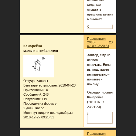
хода, как
отмазать
предполагаемого
маньяка?
0
Поделиться
2010-
23
Канарейка
07-09 23:20:31
мальчиш-кибальчиш
Хантер, ему не
стоило
отвечать. Если
вы подумаете
внимательно -
поймете -
Откуда:
Канары
почему.
Был зарегестрирован
: 2010-04-23
Приглашений:
0
Отредактировано
Сообщений:
248
Канарейка
Репутация:
+19
(2010-07-09
Просидел на форуме:
23:21:23)
2 дня 8 часов
Меня тут видели последний раз
0
2010-12-27 09:26:31
Поделиться