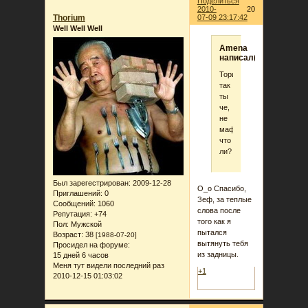
Поделиться
2010-
20
Thorium
07-09 23:17:42
Well Well Well
Amena
написал(а):
Торий,
так
ты
че,
не
мафия,
что
ли?
Был зарегестрирован
: 2009-12-28
О_о Спасибо,
Приглашений:
0
Зеф, за теплые
Сообщений:
1060
слова после
Репутация:
+74
того как я
Пол:
Мужской
пытался
Возраст:
38
[1988-07-20]
вытянуть тебя
Просидел на форуме:
из задницы.
15 дней 6 часов
Меня тут видели последний раз
+1
2010-12-15 01:03:02