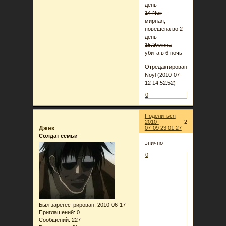
день
14 Noir
-
мирная,
повешена во 2
день
15.Эллина
-
убита в 6 ночь
Отредактировано
Noyl (2010-07-
12 14:52:52)
0
Поделиться
2010-
2
Джек
07-09 23:01:27
Солдат семьи
эпично
0
Был зарегестрирован
: 2010-06-17
Приглашений:
0
Сообщений:
227