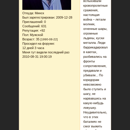
вспыхивали
кровопролитные
сражения,
Откуда:
Минск
настоящая
Был зарегестрирован
: 2009-12-28
война – летали
Приглашений:
0
молнии,
Сообщений:
631
огненные шары,
Репутация:
+92
огромные
Пол:
Мужской
льдины, куски
Возраст:
35
[1990-08-22]
металла. Люди
Просидел на форуме:
баррикадировались
12 дней 3 часа
в каютах,
Меня тут видели последний раз
2010-08-31 19:00:19
разбивались на
фронты
сопротивления,
предавали и
убивали... По
коридорам
невозможно
было ступить и
шагу, не
нарвавшись на
какую-нибудь
ловушку.
Неудивительно,
что в этих
баталиях не
смог выжить