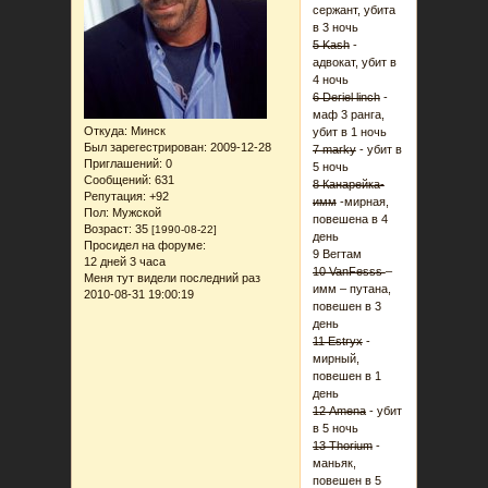
сержант, убита
в 3 ночь
5 Kash
-
адвокат, убит в
4 ночь
6 Deriel linch
-
маф 3 ранга,
Откуда:
Минск
убит в 1 ночь
Был зарегестрирован
: 2009-12-28
7 marky
- убит в
Приглашений:
0
5 ночь
Сообщений:
631
8 Канарейка-
Репутация:
+92
имм
-мирная,
Пол:
Мужской
повешена в 4
Возраст:
35
[1990-08-22]
день
Просидел на форуме:
9 Вегтам
12 дней 3 часа
10 VanFesss
–
Меня тут видели последний раз
имм – путана,
2010-08-31 19:00:19
повешен в 3
день
11 Estryx
-
мирный,
повешен в 1
день
12 Amena
- убит
в 5 ночь
13 Thorium
-
маньяк,
повешен в 5