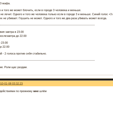
 3 мафа.
о и того же может блочить, если в городе 3 человека и меньше.
и не лечит. Одного и того же человека только если в городе 3 и меньше. Синий голос +3 
х не убивает. Глушить не может. Одного и того же два раза убивать может всегда.
-----------------------------------------------------------------------------------------------
вия завтра в 23.00
послезавтра до 22.00
 23.00
о 22.00
 - 2 голоса против себя стабильно.
-----------------------------------------------------------------------------------------------
ие. Роли щас раздам.
010-01-08 03:32:23
 действиями по прежнему
мне
шлём