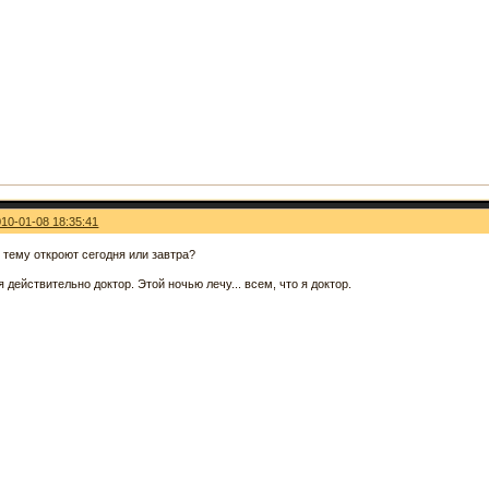
010-01-08 18:35:41
 тему откроют сегодня или завтра?
я действительно доктор. Этой ночью лечу... всем, что я доктор.