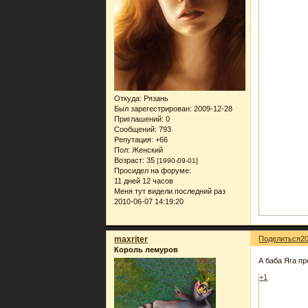
Откуда:
Рязань
Был зарегестрирован
: 2009-12-28
Приглашений:
0
Сообщений:
793
Репутация:
+66
Пол:
Женский
Возраст:
35
[1990-09-01]
Просидел на форуме:
11 дней 12 часов
Меня тут видели последний раз
2010-06-07 14:19:20
maxriter
Поделиться
2
Король лемуров
А баба Яга 
+1