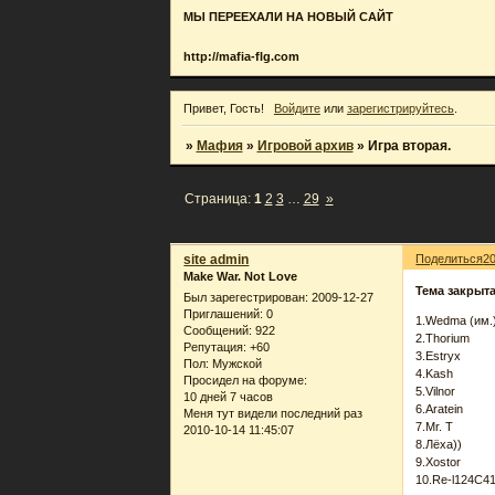
МЫ ПЕРЕЕХАЛИ НА НОВЫЙ САЙТ
http://mafia-flg.com
Привет, Гость!
Войдите
или
зарегистрируйтесь
.
»
Мафия
»
Игровой архив
»
Игра вторая.
Страница:
1
2
3
…
29
»
site admin
Поделиться
2
Make War. Not Love
Тема закрыт
Был зарегестрирован
: 2009-12-27
Приглашений:
0
1.Wedma (им.
Сообщений:
922
2.Thorium
Репутация:
+60
3.Estryx
Пол:
Мужской
4.Kash
Просидел на форуме:
5.Vilnor
10 дней 7 часов
6.Aratein
Меня тут видели последний раз
7.Mr. T
2010-10-14 11:45:07
8.Лёха))
9.Xostor
10.Re-l124C4