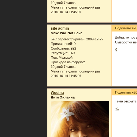
10 дней 7 часов
Меня тут видели последний раз
2010-10-14 11:45:07
site admin
Поделиться
2
Make War. Not Love
Добавлю про 
Был зарегестрирован
: 2009-12-27
Сыворотки не
Приглашений:
0
Сообщений:
922
0
Репутация:
+60
Пол:
Мужской
Просидел на форуме:
10 дней 7 часов
Меня тут видели последний раз
2010-10-14 11:45:07
Wedma
Поделиться
2
Дитя Онлайна
Тема открыта,
+1