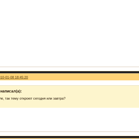
010-01-08 18:45:20
 написал(а):
е, так тему откроют сегодня или завтра?