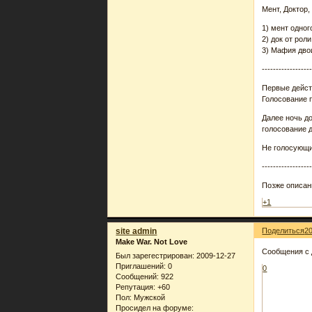
Мент, Доктор,
1) мент одног
2) док от рол
3) Мафия двои
-----------------
Первые дейст
Голосование 
Далее ночь до
голосование д
Не голосующий
-----------------
Позже описан
+1
site admin
Поделиться
2
Make War. Not Love
Сообщения с
Был зарегестрирован
: 2009-12-27
Приглашений:
0
0
Сообщений:
922
Репутация:
+60
Пол:
Мужской
Просидел на форуме: