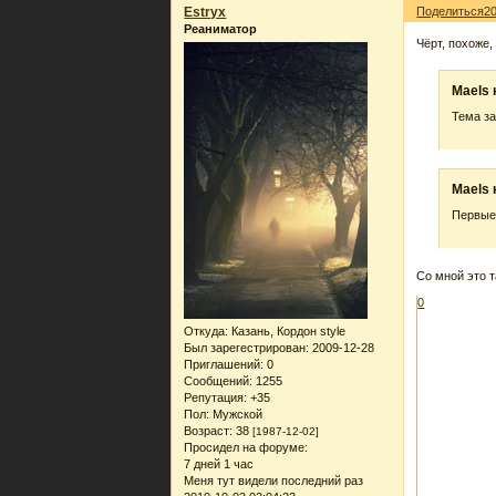
Estryx
Поделиться
2
Реаниматор
Чёрт, похоже,
Maels 
Тема за
Maels 
Первые 
Со мной это т
0
Откуда:
Казань, Кордон style
Был зарегестрирован
: 2009-12-28
Приглашений:
0
Сообщений:
1255
Репутация:
+35
Пол:
Мужской
Возраст:
38
[1987-12-02]
Просидел на форуме:
7 дней 1 час
Меня тут видели последний раз