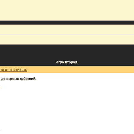
Игра вторая.
010-01-08 00:05:16
а до первых действий.
)
1