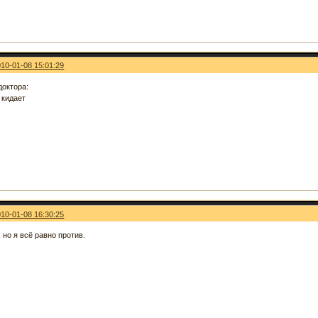
010-01-08 15:01:29
доктора:
 кидает
010-01-08 16:30:25
 но я всё равно против.