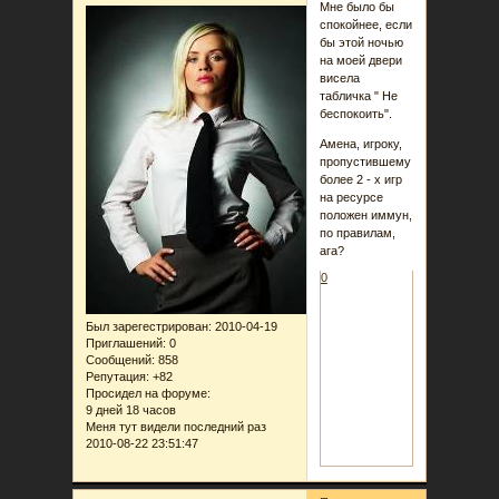
Мне было бы
спокойнее, если
бы этой ночью
на моей двери
висела
табличка " Не
беспокоить".
Амена, игроку,
пропустившему
более 2 - х игр
на ресурсе
положен иммун,
по правилам,
ага?
0
Был зарегестрирован
: 2010-04-19
Приглашений:
0
Сообщений:
858
Репутация:
+82
Просидел на форуме:
9 дней 18 часов
Меня тут видели последний раз
2010-08-22 23:51:47