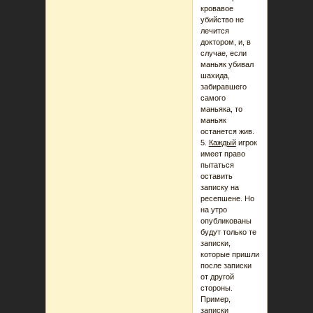
кровавое
убийство не
лечится
доктором, и, в
случае, если
маньяк убивал
шахида,
забиравшего
самого
маньяка, то
маньяк
останется жив.
5.
Каждый
игрок
имеет право
пытаться
оставить
записку на
ресепшене. Но
на утро
опубликованы
будут только те
записки,
которые пришли
после записки
от другой
стороны.
Пример,
записки