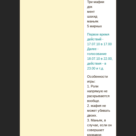
Три мафии
док
мент
шахид
маньяк
5 мирных
Первое время
действий -
17.07.10 в 17.00
Далее -
голосование
18.07.10 в 22.00,
действия - в
23.00 и т.д.
Особенности
игры:
1. Роли
напрямую не
раскрываются
вообще.
2. мафия не
может убивать
двоих.
3. Маньяк, в
случае, если он
совершает
кровавое,