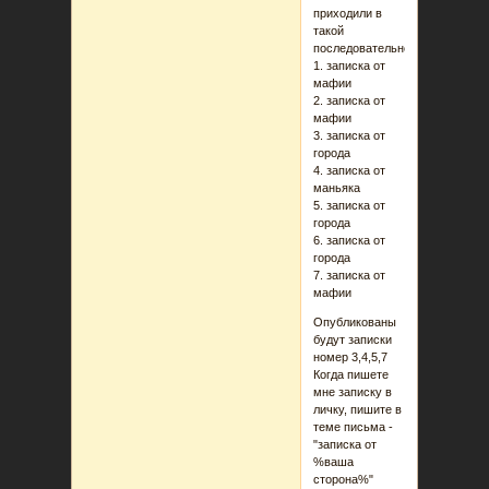
приходили в
такой
последовательности:
1. записка от
мафии
2. записка от
мафии
3. записка от
города
4. записка от
маньяка
5. записка от
города
6. записка от
города
7. записка от
мафии
Опубликованы
будут записки
номер 3,4,5,7
Когда пишете
мне записку в
личку, пишите в
теме письма -
"записка от
%ваша
сторона%"