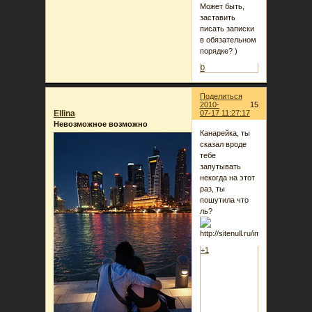
Может быть,
заставить
писать записки
в обязательном
порядке? )
0
Поделиться
2010-
15
Ellina
07-17 11:27:17
Невозможное возможно
Канарейка, ты
сказал вроде
тебе
запутывать
некогда на этот
раз, ты
пошутила что
ль?
+1