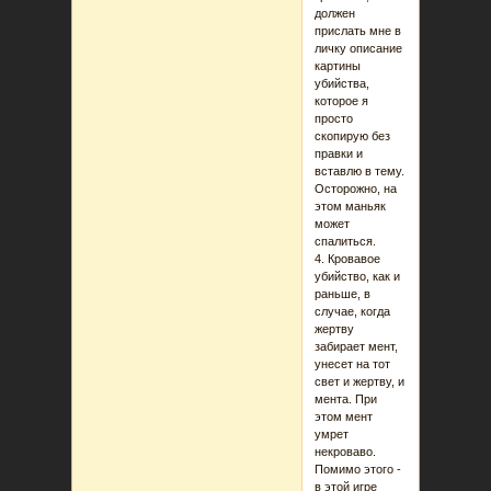
должен
прислать мне в
личку описание
картины
убийства,
которое я
просто
скопирую без
правки и
вставлю в тему.
Осторожно, на
этом маньяк
может
спалиться.
4. Кровавое
убийство, как и
раньше, в
случае, когда
жертву
забирает мент,
унесет на тот
свет и жертву, и
мента. При
этом мент
умрет
некроваво.
Помимо этого -
в этой игре