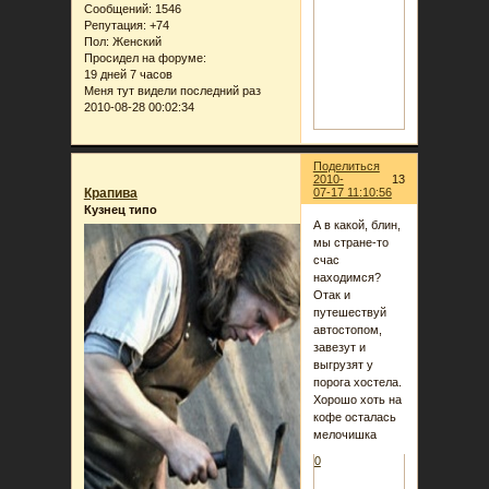
Сообщений:
1546
Репутация:
+74
Пол:
Женский
Просидел на форуме:
19 дней 7 часов
Меня тут видели последний раз
2010-08-28 00:02:34
Поделиться
2010-
13
Крапива
07-17 11:10:56
Кузнец типо
А в какой, блин,
мы стране-то
счас
находимся?
Отак и
путешествуй
автостопом,
завезут и
выгрузят у
порога хостела.
Хорошо хоть на
кофе осталась
мелочишка
0