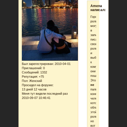
Amena
написал(а):
Городские
роли
могут
в
записках
писать
свою
роль
и
выбор,
к
Был зарегестрирован
: 2010-04-01
кому
Приглашений:
0
они
Сообщений:
1332
пошли.
Репутация:
+75
Это
Пол:
Женский
не
Просидел на форуме:
палит
13 дней 12 часов
Меня тут видели последний раз
конкретного
2010-09-07 10:46:41
человека,
который
обладает
этой
ролью,
но
вот