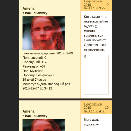
Поделиться
2010-
9
Amena
07-17 10:53:22
я вас ненавижу
Кто сказал, что
лжевскрытий не
будет? ))
можете
вскрываться
сколько хотите.
Один фиг - это
не проверить.
Был зарегестрирован
: 2010-02-09
0
Приглашений:
0
Сообщений:
1178
Репутация:
+87
Пол:
Мужской
Просидел на форуме:
19 дней 7 часов
Меня тут видели последний раз
2010-12-07 20:34:12
Поделиться
2010-
10
Amena
07-17 10:54:36
я вас ненавижу
Могу дать
подсказку.