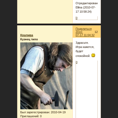
Отредактировано
Ellina (2010-07-
17 10:58:24)
0
Поделиться
2010-
12
Крапива
07-17 11:04:32
Кузнец типо
Здрасьте.
Игра кажется,
будет
спокойной.
0
Был зарегестрирован
: 2010-04-19
Приглашений:
0