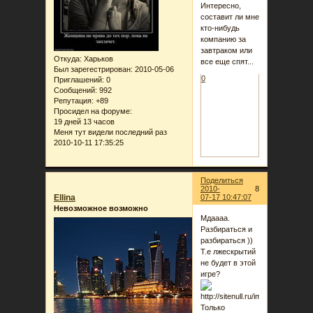
Интересно,
составит ли мне
кто-нибудь
компанию за
завтраком или
Откуда:
Харьков
все еще спят...
Был зарегестрирован
: 2010-05-06
0
Приглашений:
0
Сообщений:
992
Репутация:
+89
Просидел на форуме:
19 дней 13 часов
Меня тут видели последний раз
2010-10-11 17:35:25
Поделиться
2010-
8
Ellina
07-17 10:47:07
Невозможное возможно
Мдаааа.
Разбираться и
разбираться ))
Т.е лжескрытий
не будет в этой
игре?
Только