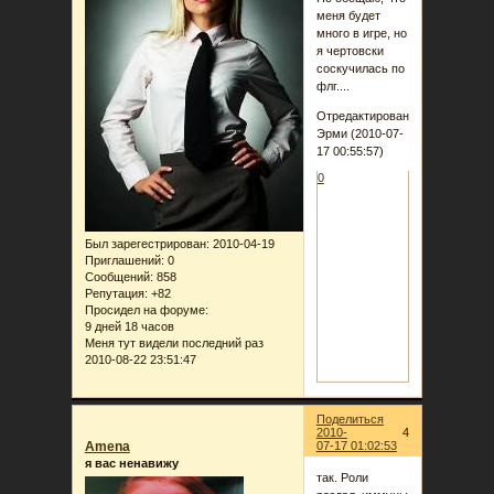
меня будет
много в игре, но
я чертовски
соскучилась по
флг....
Отредактировано
Эрми (2010-07-
17 00:55:57)
0
Был зарегестрирован
: 2010-04-19
Приглашений:
0
Сообщений:
858
Репутация:
+82
Просидел на форуме:
9 дней 18 часов
Меня тут видели последний раз
2010-08-22 23:51:47
Поделиться
2010-
4
Amena
07-17 01:02:53
я вас ненавижу
так. Роли