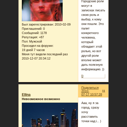
Городские роли
могут в
записках писать
свою роль и
выбор, к кому
они пошли. Это
Был зарегестрирован
: 2010-02-09
палит
Приглашений:
0
Сообщений:
1178
конкретного
Репутация:
+87
человека,
Пол:
Мужской
который
Просидел на форуме:
обладает этой
19 дней 7 часов
ролью, но вот
Меня тут видели последний раз
другой роли
2010-12-07 20:34:12
вполне может
дать полезную
информацию. ))
0
Поделиться
2010-
11
Ellina
07-17 10:57:28
Невозможное возможно
Ааа, ну я за
город, сразу
хочу
расставить
точки над i... )