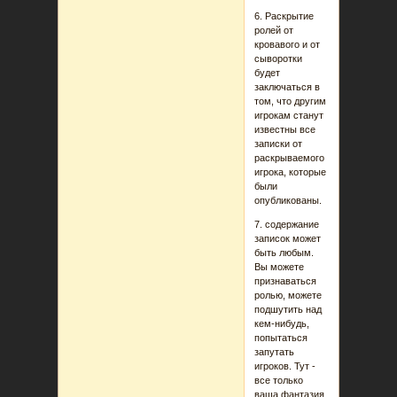
6. Раскрытие
ролей от
кровавого и от
сыворотки
будет
заключаться в
том, что другим
игрокам станут
известны все
записки от
раскрываемого
игрока, которые
были
опубликованы.
7. содержание
записок может
быть любым.
Вы можете
признаваться
ролью, можете
подшутить над
кем-нибудь,
попытаться
запутать
игроков. Тут -
все только
ваша фантазия.