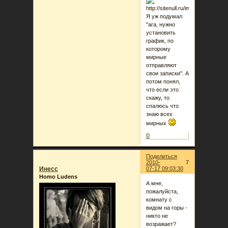
Я уж подумал
"ага, нужно
установить
график, по
которому
мирные
отправляют
свои записки". А
потом понял,
что если это
скажу, то
спалюсь что
знаю всех
мирных
0
Поделиться
2010-
7
Инеcc
07-17 09:03:30
Homo Ludens
А мне,
пожалуйста,
комнату с
видом на горы -
никто не
возражает?