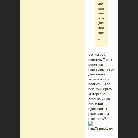
другой
роли
вполне
может
дать
полезную
информацию.
))
с этим всё
понятно. Пусть
ролевики
присылают свои
действия в
записках без
подписи ))) за
все ночи сразу.
Интересно,
сколько у нас
окажется
одинаковых
ролевиков за
одну ночь?
)