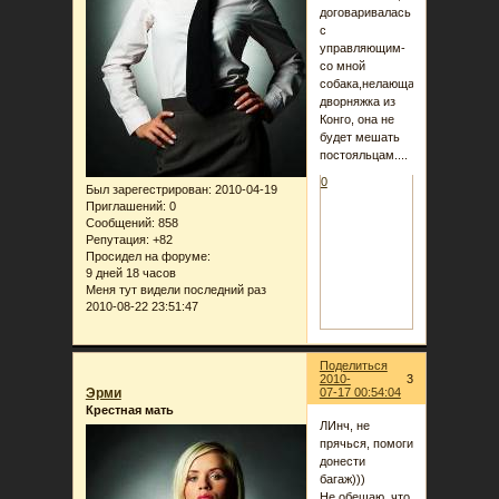
договаривалась
с
управляющим-
со мной
собака,нелающая
дворняжка из
Конго, она не
будет мешать
постояльцам....
0
Был зарегестрирован
: 2010-04-19
Приглашений:
0
Сообщений:
858
Репутация:
+82
Просидел на форуме:
9 дней 18 часов
Меня тут видели последний раз
2010-08-22 23:51:47
Поделиться
2010-
3
Эрми
07-17 00:54:04
Крестная мать
ЛИнч, не
прячься, помоги
донести
багаж)))
Не обещаю, что