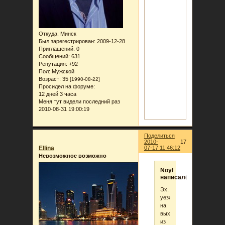
Откуда:
Минск
Был зарегестрирован
: 2009-12-28
Приглашений:
0
Сообщений:
631
Репутация:
+92
Пол:
Мужской
Возраст:
35
[1990-08-22]
Просидел на форуме:
12 дней 3 часа
Меня тут видели последний раз
2010-08-31 19:00:19
Поделиться
2010-
17
Ellina
07-17 11:46:12
Невозможное возможно
Noyl
написал(а):
Эх,
уезжаю
на
выходные
из