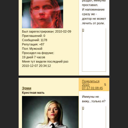
раздал, иммуны
проставил.
И напоминание
сразу же -
доктор не может
лечить от роли.
0
Был зарегестрирован
: 2010-02-09
Приглашений:
0
Сообщений:
1178
Репутация:
+87
Пол:
Мужской
Просидел на форуме:
19 дней 7 часов
Меня тут видели последний раз
2010-12-07 20:34:12
Поделиться
2010-
5
Эрми
07-17 01:08:45
Крестная мать
Иммуны не
вижу...только я?
0