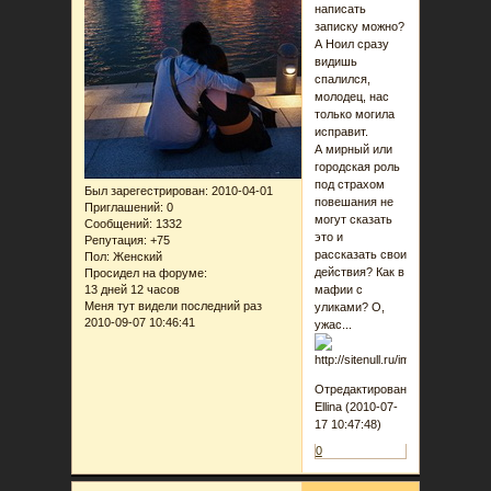
написать
записку можно?
А Ноил сразу
видишь
спалился,
молодец, нас
только могила
исправит.
А мирный или
городская роль
под страхом
Был зарегестрирован
: 2010-04-01
повешания не
Приглашений:
0
могут сказать
Сообщений:
1332
это и
Репутация:
+75
рассказать свои
Пол:
Женский
действия? Как в
Просидел на форуме:
13 дней 12 часов
мафии с
Меня тут видели последний раз
уликами? О,
2010-09-07 10:46:41
ужас...
Отредактировано
Ellina (2010-07-
17 10:47:48)
0