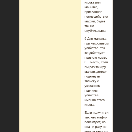
игрока или
маньяка,
присланная
после действия
мафии, будет
так же
опубликована.
9 Для маньяка,
при некровавом
убийстве, так
же действует
правило номер
8. То есть, хотя
бы раз за игру
маньяк должен
подкинуть
записку с
указанием
причины
убийства
именно этого
игрока.
Если получится
так, что мафия
побеждает, но
она ни разу не
кидала записки,