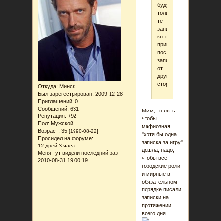
будут
только
те
записки,
которые
пришли
после
записки
от
другой
стороны
Откуда:
Минск
Был зарегестрирован
: 2009-12-28
Приглашений:
0
Сообщений:
631
Ммм, то есть
Репутация:
+92
чтобы
Пол:
Мужской
мафиозная
Возраст:
35
[1990-08-22]
"хотя бы одна
Просидел на форуме:
записка за игру"
12 дней 3 часа
дошла, надо,
Меня тут видели последний раз
чтобы все
2010-08-31 19:00:19
городские роли
и мирные в
обязательном
порядке писали
записки на
протяжении
всего дня