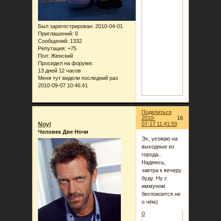
Был зарегестрирован
: 2010-04-01
Приглашений:
0
Сообщений:
1332
Репутация:
+75
Пол:
Женский
Просидел на форуме:
13 дней 12 часов
Меня тут видели последний раз
2010-09-07 10:46:41
Поделиться
2010-
16
Noyl
07-17 11:41:59
Человек Две Ночи
Эх, уезжаю на
выходные из
города..
Надеюсь,
завтра к вечеру
буду. Ну с
иммуном
беспокоится не
о чём)
0