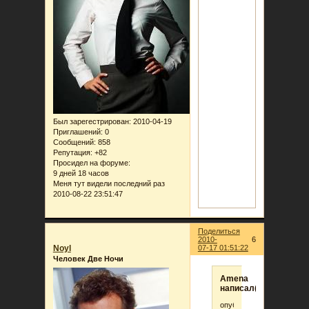
Был зарегестрирован
: 2010-04-19
Приглашений:
0
Сообщений:
858
Репутация:
+82
Просидел на форуме:
9 дней 18 часов
Меня тут видели последний раз
2010-08-22 23:51:47
Поделиться
2010-
6
Noyl
07-17 01:51:22
Человек Две Ночи
Amena
написал(а):
опубликованы