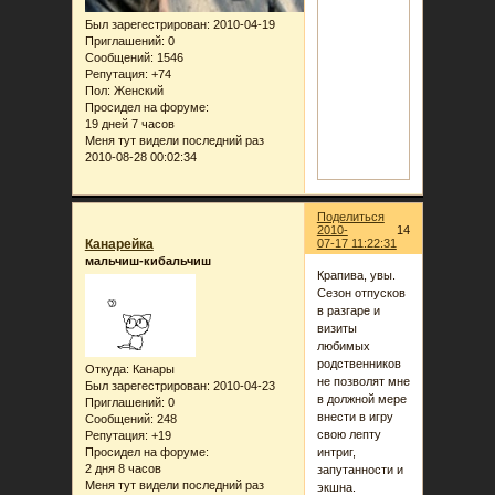
Был зарегестрирован
: 2010-04-19
Приглашений:
0
Сообщений:
1546
Репутация:
+74
Пол:
Женский
Просидел на форуме:
19 дней 7 часов
Меня тут видели последний раз
2010-08-28 00:02:34
Поделиться
2010-
14
Канарейка
07-17 11:22:31
мальчиш-кибальчиш
Крапива, увы.
Сезон отпусков
в разгаре и
визиты
любимых
родственников
Откуда:
Канары
не позволят мне
Был зарегестрирован
: 2010-04-23
в должной мере
Приглашений:
0
внести в игру
Сообщений:
248
свою лепту
Репутация:
+19
Просидел на форуме:
интриг,
2 дня 8 часов
запутанности и
Меня тут видели последний раз
экшна.