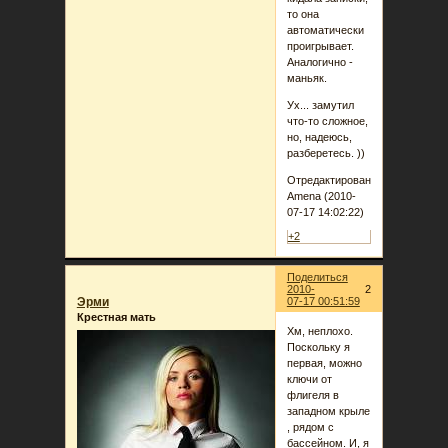
то она
автоматически
проигрывает.
Аналогично -
маньяк.
Ух... замутил
что-то сложное,
но, надеюсь,
разберетесь. ))
Отредактировано
Amena (2010-
07-17 14:02:22)
+2
Поделиться
2010-
2
Эрми
07-17 00:51:59
Крестная мать
Хм, неплохо.
Поскольку я
первая, можно
ключи от
флигеля в
западном крыле
, рядом с
бассейном. И, я