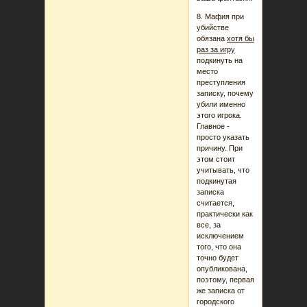
8. Мафия при
убийстве
обязана
хотя бы
раз за игру
подкинуть на
место
преступления
записку, почему
убили именно
этого игрока.
Главное -
просто указать
причину. При
этом стоит
учитывать, что
подкинутая
записка
считается,
практически как
все, за
исключением
того, что она
точно будет
опубликована,
поэтому, первая
же записка от
городского