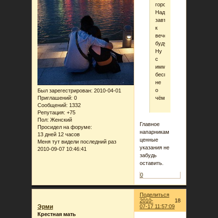
города..
Надеюсь,
завтра
к
вечеру
буду.
Ну
с
иммуном
беспокоится
не
о
Был зарегестрирован
: 2010-04-01
чём)
Приглашений:
0
Сообщений:
1332
Репутация:
+75
Пол:
Женский
Главное
Просидел на форуме:
напарникам
13 дней 12 часов
ценные
Меня тут видели последний раз
указания не
2010-09-07 10:46:41
забудь
оставить.
0
Поделиться
2010-
18
Эрми
07-17 11:57:09
Крестная мать