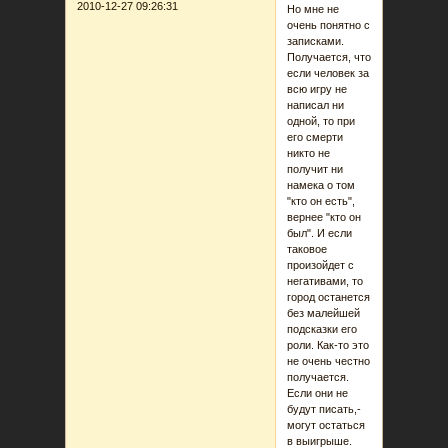
2010-12-27 09:26:31
Но мне не
очень понятно с
записками.
Получается, что
если человек за
всю игру не
написал ни
одной, то при
его смерти
никто не
получит ни
намека о том
"кто он есть",
вернее "кто он
был". И если
таковое
произойдет с
негативами, то
город останется
без малейшей
подсказки его
роли. Как-то это
не очень честно
получается.
Если они не
будут писать,-
могут остаться
в выигрыше.