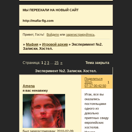
МЫ ПЕРЕЕХАЛИ НА НОВЫЙ САЙТ
http://mafia-flg.com
Привет, Гость!
Войдите
или
зарегистрируйтесь
.
»
Мафия
»
Игровой архив
»
Эксперимент №2.
Записки. Хостел.
Страница:
1
2
3
…
25
»
Тема закрыта
Эксперимент №2. Записки. Хостел.
Поделиться
2010-
1
Amena
07-17 00:42:50
я вас ненавижу
Итак, все вы
оказались
постояльцами
одного из
довольно
приятных свиду
европейских
хостелов.
Был зарегестрирован
: 2010-02-09