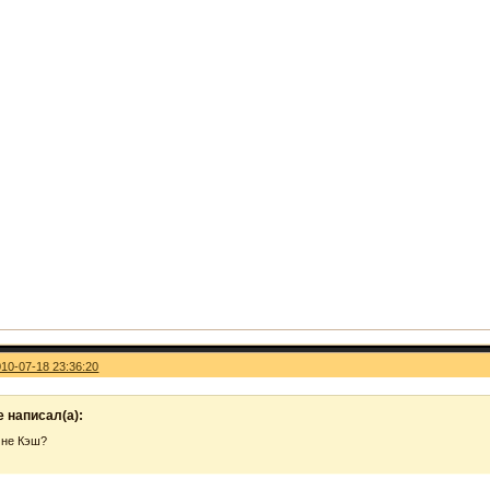
010-07-18 23:36:20
 написал(а):
 не Кэш?