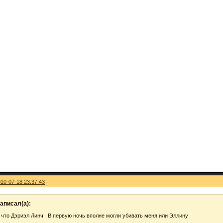
010-07-18 23:37:43
аписал(а):
 что Дэриэл Линч В первую ночь вполне могли убивать меня или Эллину