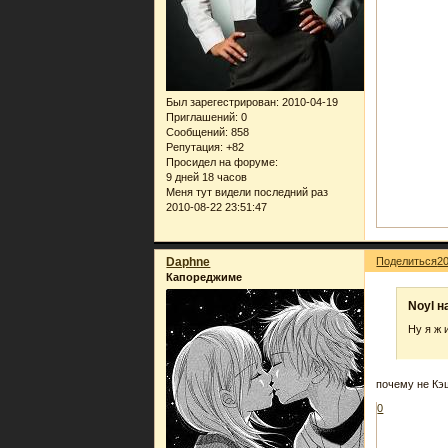
Был зарегестрирован
: 2010-04-19
Приглашений:
0
Сообщений:
858
Репутация:
+82
Просидел на форуме:
9 дней 18 часов
Меня тут видели последний раз
2010-08-22 23:51:47
Daphne
Поделиться
2
Капореджиме
Noyl н
Ну я ж 
почему не Кэ
0