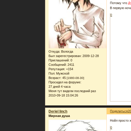
Потому что
Д
В первую ноч
0
Откуда:
Вологда
Был зарегестрирован
: 2009-12-28
Приглашений:
0
Сообщений:
2411
Репутация:
+154
Пол:
Мужской
Возраст:
45
[1980-08-30]
Просидел на форуме:
27 дней 4 часа
Меня тут видели последний раз
2010-09-18 15:04:26
Deriel linch
Поделиться
2
Мирная душа
Нойл просто 
0