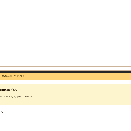
010-07-18 23:33:10
аписал(а):
и говорю, дэриел линч.
ш?