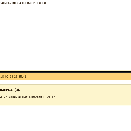
записки врача первая и третья
010-07-18 23:35:41
написал(а):
ется, записки врача первая и третья