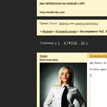
МЫ ПЕРЕЕХАЛИ НА НОВЫЙ САЙТ
http://mafia-flg.com
Привет, Гость!
Войдите
или
зарегистрируйтесь
.
»
Мафия
»
Игровой архив
»
Эксперимент №2. З
Страница:
«
1
…
6
7
8
9
10
…
25
»
Эрми
Поделиться
2
Крестная мать
Да, Инесс, по
И опять одно 
0