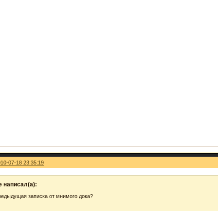
010-07-18 23:35:19
 написал(а):
редыдущая записка от мнимого дока?