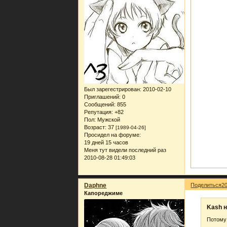
Был зарегестрирован
: 2010-02-10
Приглашений:
0
Сообщений:
855
Репутация:
+82
Пол:
Мужской
Возраст:
37
[1989-04-26]
Просидел на форуме:
19 дней 15 часов
Меня тут видели последний раз
2010-08-28 01:49:03
Daphne
Поделиться
2
Капореджиме
Kash н
Потому