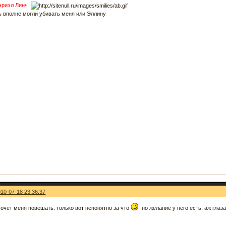
эриэл Линч
ь вполне могли убивать меня или Эллину
010-07-18 23:36:37
хочет меня повешать. только вот непонятно за что
но желание у него есть, аж глаза