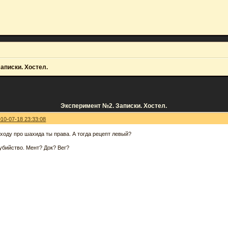
аписки. Хостел.
Эксперимент №2. Записки. Хостел.
010-07-18 23:33:08
 ходу про шахида ты права. А тогда рецепт левый?
убийство. Мент? Док? Вег?