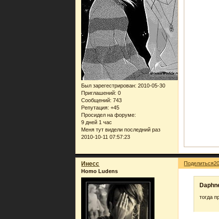
Был зарегестрирован
: 2010-05-30
Приглашений:
0
Сообщений:
743
Репутация:
+45
Просидел на форуме:
9 дней 1 час
Меня тут видели последний раз
2010-10-11 07:57:23
Инеcc
Поделиться
2
Homo Ludens
Daphne
тогда п