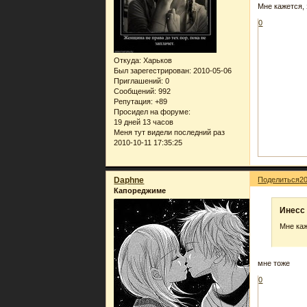
Мне кажется, 
0
Откуда:
Харьков
Был зарегестрирован
: 2010-05-06
Приглашений:
0
Сообщений:
992
Репутация:
+89
Просидел на форуме:
19 дней 13 часов
Меня тут видели последний раз
2010-10-11 17:35:25
Daphne
Поделиться
2
Капореджиме
Инеcc 
Мне каж
мне тоже
0